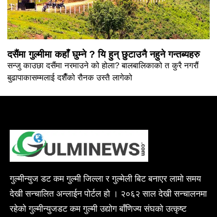
दसैंमा गुल्मीमा कहाँ घुम्ने ? यि हुन् छुटाउनै नहुने गन्तब्यहरु
सन्जु काउछा दसैंमा नरमाउने को होला? बालबालिकाको त कुरै नगरौं
बुढापाकासम्मलाई दशैँको रौनक उस्तै लागेको
गुल्मीन्युज डट कम गुल्मी जिल्ला र गुल्मेली बिट बनाएर लामो समय
देखी सन्चालित अन्लाईन पोर्टल हो । २०६२ साल देखी सन्चालनमा
रहेको गुल्मीन्युजडट कम गुल्मी उद्योग बाँणिज्य संघको उत्कृष्ट