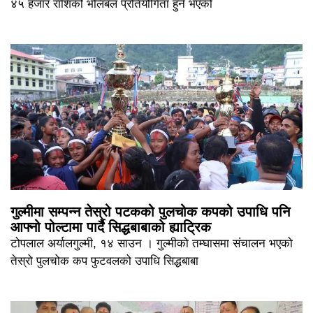
४५ हजार राशिको भलिबल प्रतियोगिता हुने भएको
गुल्मीमा सम्पन्न तेस्रो पटकको पुलचोक कपको उपाधि पनि
आफ्नो पोल्टामा पार्दै सिद्धबाबाको ह्याट्रिक
टोपलाल अर्यालगुल्मी, १४ साउन । गुल्मीको तम्घासमा संचालन भएको
तेस्रो पुलचोक कप फुटवलको उपाधि सिद्धबाबा