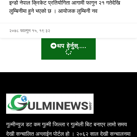
इन्डो नेपाल क्रिकेट प्रतियोगिता आगामी फागुन २१ गतेदेखि
लुम्बिनीमा हुने भएको छ । आयोजक लुम्बिनी नव
२०७८ फाल्गुन १५, १९:३२
थप हेर्नुस्....
गुल्मीन्युज डट कम गुल्मी जिल्ला र गुल्मेली बिट बनाएर लामो समय
देखी सन्चालित अन्लाईन पोर्टल हो । २०६२ साल देखी सन्चालनमा