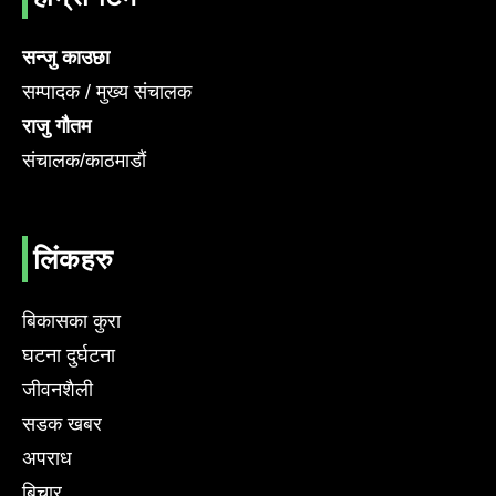
सन्जु काउछा
सम्पादक / मुख्य संचालक
राजु गौतम
संचालक/काठमाडौं
लिंकहरु
बिकासका कुरा
घटना दुर्घटना
जीवनशैली
सडक खबर
अपराध
बिचार