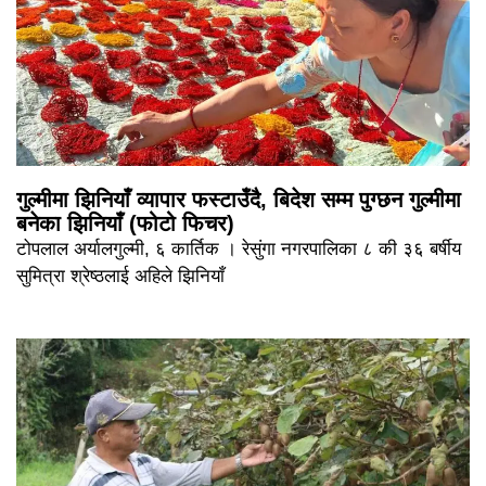
गुल्मीमा झिनियाँ व्यापार फस्टाउँदै, बिदेश सम्म पुग्छन गुल्मीमा
बनेका झिनियाँ (फोटो फिचर)
टोपलाल अर्यालगुल्मी, ६ कार्तिक । रेसुंगा नगरपालिका ८ की ३६ बर्षीय
सुमित्रा श्रेष्ठलाई अहिले झिनियाँ