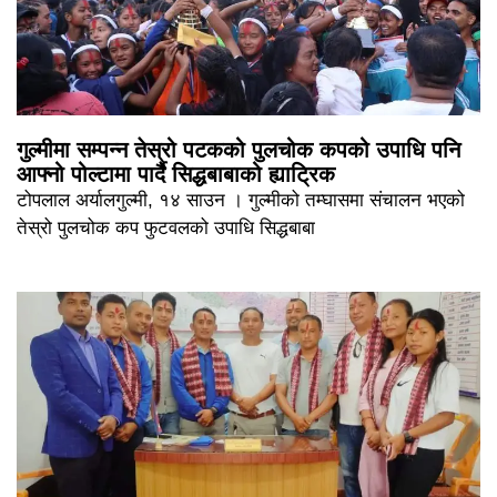
गुल्मीमा सम्पन्न तेस्रो पटकको पुलचोक कपको उपाधि पनि
आफ्नो पोल्टामा पार्दै सिद्धबाबाको ह्याट्रिक
टोपलाल अर्यालगुल्मी, १४ साउन । गुल्मीको तम्घासमा संचालन भएको
तेस्रो पुलचोक कप फुटवलको उपाधि सिद्धबाबा