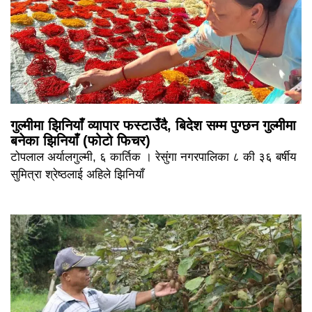
गुल्मीमा झिनियाँ व्यापार फस्टाउँदै, बिदेश सम्म पुग्छन गुल्मीमा
बनेका झिनियाँ (फोटो फिचर)
टोपलाल अर्यालगुल्मी, ६ कार्तिक । रेसुंगा नगरपालिका ८ की ३६ बर्षीय
सुमित्रा श्रेष्ठलाई अहिले झिनियाँ