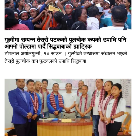
गुल्मीमा सम्पन्न तेस्रो पटकको पुलचोक कपको उपाधि पनि
आफ्नो पोल्टामा पार्दै सिद्धबाबाको ह्याट्रिक
टोपलाल अर्यालगुल्मी, १४ साउन । गुल्मीको तम्घासमा संचालन भएको
तेस्रो पुलचोक कप फुटवलको उपाधि सिद्धबाबा