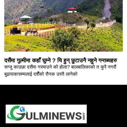
दसैंमा गुल्मीमा कहाँ घुम्ने ? यि हुन् छुटाउनै नहुने गन्तब्यहरु
सन्जु काउछा दसैंमा नरमाउने को होला? बालबालिकाको त कुरै नगरौं
बुढापाकासम्मलाई दशैँको रौनक उस्तै लागेको