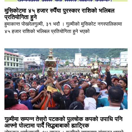
मुसिकोटमा ४५ हजार रुपैँया पुरस्कार राशिको भलिबल
प्रतियोगिता हुने
हुमाकान्त पोखरेलगुल्मी, ३१ भदौ । गुल्मीको मुसिकोट नगरपालिकामा
४५ हजार राशिको भलिबल प्रतियोगिता हुने भएको
गुल्मीमा सम्पन्न तेस्रो पटकको पुलचोक कपको उपाधि पनि
आफ्नो पोल्टामा पार्दै सिद्धबाबाको ह्याट्रिक