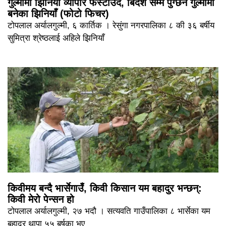
गुल्मीमा झिनियाँ व्यापार फस्टाउँदै, बिदेश सम्म पुग्छन गुल्मीमा
बनेका झिनियाँ (फोटो फिचर)
टोपलाल अर्यालगुल्मी, ६ कार्तिक । रेसुंगा नगरपालिका ८ की ३६ बर्षीय
सुमित्रा श्रेष्ठलाई अहिले झिनियाँ
किवीमय बन्दै भार्सेगाउँ, किवी किसान यम बहादुर भन्छन्:
किवी मेरो पेन्सन हो
टोपलाल अर्यालगुल्मी, २७ भदौ । सत्यवति गाउँपालिका ८ भार्सेका यम
बहादुर थापा ५५ बर्षका भए