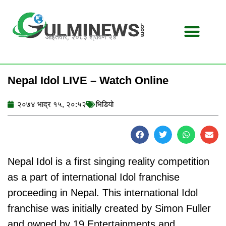
Skip
to
content
आईतवार, २०८३ श्रावण २४
Nepal Idol LIVE – Watch Online
२०७४ भाद्र १५, २०:५२
भिडियो
Nepal Idol is a first singing reality competition
as a part of international Idol franchise
proceeding in Nepal. This international Idol
franchise was initially created by Simon Fuller
and owned by 19 Entertainments and