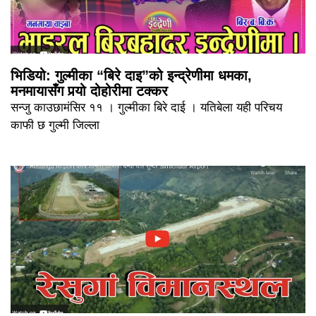
भिडियो: गुल्मीका “बिरे दाइ”को इन्द्रेणीमा धमका,
मनमायासँग पर्‍यो दोहोरीमा टक्कर
सन्जु काउछामंसिर ११ । गुल्मीका बिरे दाई । यतिबेला यही परिचय
काफी छ गुल्मी जिल्ला