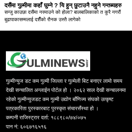
दसैंमा गुल्मीमा कहाँ घुम्ने ? यि हुन् छुटाउनै नहुने गन्तब्यहरु
सन्जु काउछा दसैंमा नरमाउने को होला? बालबालिकाको त कुरै नगरौं
बुढापाकासम्मलाई दशैँको रौनक उस्तै लागेको
गुल्मीन्युज डट कम गुल्मी जिल्ला र गुल्मेली बिट बनाएर लामो समय
देखी सन्चालित अन्लाईन पोर्टल हो । २०६२ साल देखी सन्चालनमा
रहेको गुल्मीन्युजडट कम गुल्मी उद्योग बाँणिज्य संघको उत्कृष्ट
पत्रकारिता पुरस्कारबाट पुरस्कृत संचारसँस्था हो ।
कम्पनी राजिस्ट्रार दर्ता: १८८९८०/७४/०७५
पान नं: ६०६७१६५१६