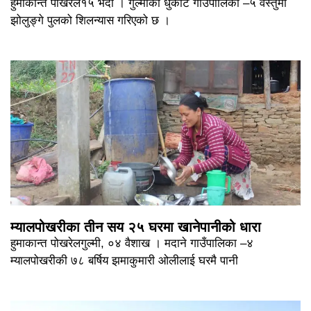
हुमाकान्त पोखरेल१५ भदौ । गुल्मीको धुर्कोट गाउँपालिका –५ वस्तुमा
झोलुङ्गे पुलको शिलन्यास गरिएको छ ।
म्यालपोखरीका तीन सय २५ घरमा खानेपानीको धारा
हुमाकान्त पोखरेलगुल्मी, ०४ वैशाख । मदाने गाउँपालिका –४
म्यालपोखरीकी ७८ बर्षिय झमाकुमारी ओलीलाई घरमै पानी