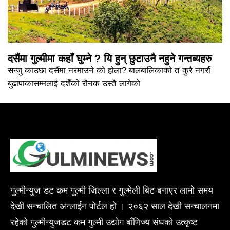
दसैंमा गुल्मीमा कहाँ घुम्ने ? यि हुन् छुटाउनै नहुने गन्तब्यहरु
सन्जु काउछा दसैंमा नरमाउने को होला? बालबालिकाको त कुरै नगरौं
बुढापाकासम्मलाई दशैँको रौनक उस्तै लागेको
गुल्मीन्युज डट कम गुल्मी जिल्ला र गुल्मेली बिट बनाएर लामो समय
देखी सन्चालित अन्लाईन पोर्टल हो । २०६२ साल देखी सन्चालनमा
रहेको गुल्मीन्युजडट कम गुल्मी उद्योग बाँणिज्य संघको उत्कृष्ट