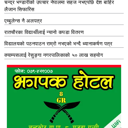
चन्द्र भण्डारीको उपचार नेपालमा सहज नभएपछि देश बाहिर
लैजान सिफारिस
एम्बुलेन्स नै अलपत्र
रातचौरका विद्यार्थीलाई न्यानो कपडा वितरण
विद्यालयको पठनपाठन राम्रो नभएको भन्दै ध्यानाकर्षण पत्र
क्याम्पसलाई रेसुङ्गा नगरपालिकाको ५० लाख सहयोग