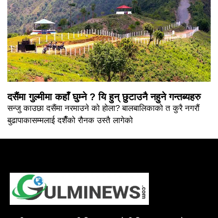
दसैंमा गुल्मीमा कहाँ घुम्ने ? यि हुन् छुटाउनै नहुने गन्तब्यहरु
सन्जु काउछा दसैंमा नरमाउने को होला? बालबालिकाको त कुरै नगरौं
बुढापाकासम्मलाई दशैँको रौनक उस्तै लागेको