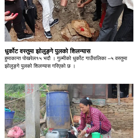
धुर्कोट वस्तुमा झोलुङ्गे पुलको शिलन्यास
हुमाकान्त पोखरेल१५ भदौ । गुल्मीको धुर्कोट गाउँपालिका –५ वस्तुमा
झोलुङ्गे पुलको शिलन्यास गरिएको छ ।