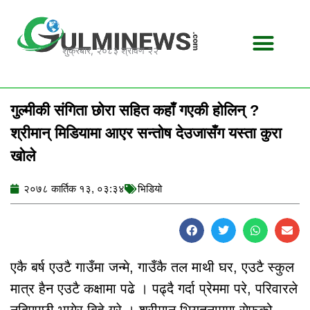
Skip
to
content
शुक्रबार, २०८३ श्रावण २२
गुल्मीकी संगिता छोरा सहित कहाँ गएकी होलिन् ?
श्रीमान् मिडियामा आएर सन्तोष देउजासँग यस्ता कुरा
खोले
२०७८ कार्तिक १३, ०३:३४
भिडियो
एकै बर्ष एउटै गाउँमा जन्मे, गाउँकै तल माथी घर, एउटै स्कुल
मात्र हैन एउटै कक्षामा पढे । पढ्दै गर्दा प्रेममा परे, परिवारले
नदिएपछी भागेर बिहे गरे । श्रीमान भियतनाममा सेफको