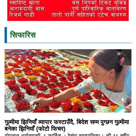
सिफारिस
गुल्मीमा झिनियाँ व्यापार फस्टाउँदै, बिदेश सम्म पुग्छन गुल्मीमा
बनेका झिनियाँ (फोटो फिचर)
टोपलाल अर्यालगुल्मी, ६ कार्तिक । रेसुंगा नगरपालिका ८ की ३६ बर्षीय