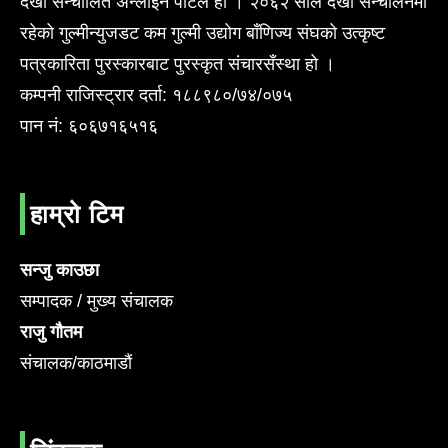
देखी सन्चालित अन्लाईन पोर्टल हो । २०६२ साल देखी सन्चालनमा
रहेको गुल्मीन्युजडट कम गुल्मी उद्योग बाँणिज्य संघको उत्कृष्ट
पत्रकारिता पुरस्कारबाट पुरस्कृत संचारसँस्था हो ।
कम्पनी राजिस्ट्रार दर्ता: १८८९८०/७४/०७५
पान नं: ६०६७१६५१६
हाम्रो टिम
सन्जु काउछा
सम्पादक / मुख्य संचालक
राजु गौतम
संचालक/काठमाडौं