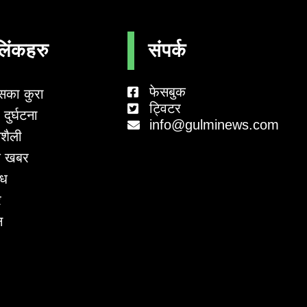
लिंकहरु
संपर्क
फेसबुक
सका कुरा
ट्विटर
दुर्घटना
info@gulminews.com
शैली
 खबर
ाध
र
न