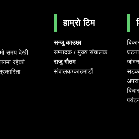
हाम्रो टिम
सन्जु काउछा
बिका
सम्पादक / मुख्य संचालक
घटना 
लामो समय देखी
राजु गौतम
जीवन
लनमा रहेको
संचालक/काठमाडौं
सडक
पत्रकारिता
अपर
बिचा
पर्यट