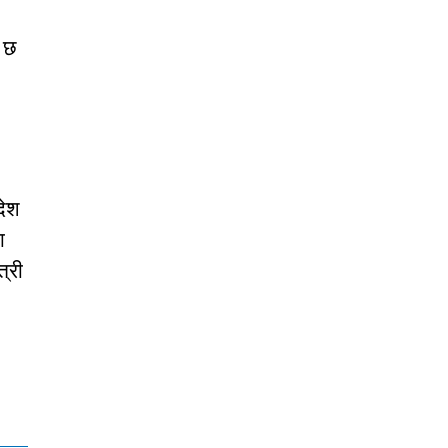
ो छ
देश
ा
्री