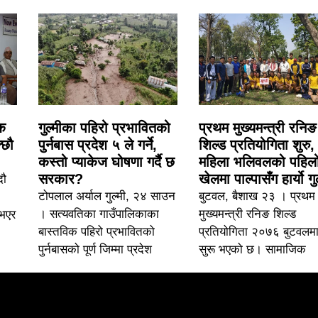
िक
गुल्मीका पहिरो प्रभावितको
प्रथम मुख्यमन्त्री रनिङ
्छौ
पुर्नबास प्रदेश ५ ले गर्ने,
शिल्ड प्रतिय‍ोगिता शुरु,
कस्तो प्याकेज घोषणा गर्दै छ
महिला भलिवलको पहिल
सरकार?
खेलमा पाल्पासँग हार्यो गुल
दौ
टोपलाल अर्याल गुल्मी, २४ साउन
बुटवल, बैशाख २३ । प्रथम
। सत्यवतिका गाउँपालिकाका
मुख्यमन्त्री रनिङ शिल्ड
नभएर
बास्तविक पहिरो प्रभावितको
प्रतिय‍ोगिता २०७६ बुटवलम
पुर्नबासको पूर्ण जिम्मा प्रदेश
सुरू भएको छ। सामाजिक