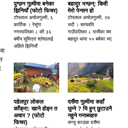
पुग्छन गुल्मीमा बनेका
बहादुर भन्छन्: किवी
झिनियाँ (फोटो फिचर)
मेरो पेन्सन हो
टोपलाल अर्यालगुल्मी, ६
टोपलाल अर्यालगुल्मी, २७
कार्तिक । रेसुंगा
भदौ । सत्यवति
नगरपालिका ८ की ३६
गाउँपालिका ८ भार्सेका यम
बर्षीय सुमित्रा श्रेष्ठलाई
बहादुर थापा ५५ बर्षका भए
अहिले झिनियाँ
वा
्र
ै
पहेलपुर लोकल
दसैंमा गुल्मीमा कहाँ
काँक्रा: खाने होइन त
घुम्ने ? यि हुन् छुटाउनै
अचार ? (फोटो
नहुने गन्तब्यहरु
फिचर)
सन्जु काउछा दसैंमा