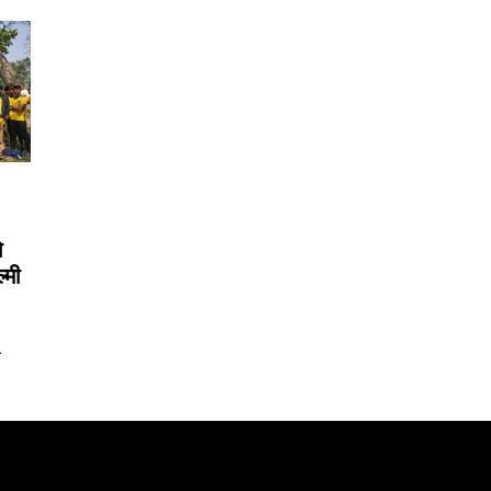
ो
्मी
ा