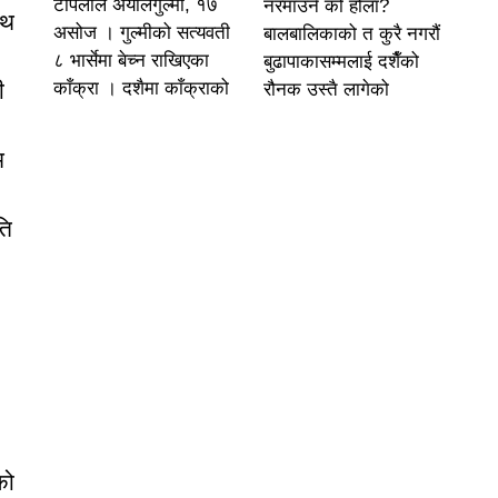
टोपलाल अर्यालगुल्मी, १७
नरमाउने को होला?
ाथ
असोज । गुल्मीको सत्यवती
बालबालिकाको त कुरै नगरौं
८ भार्सेमा बेच्न राखिएका
बुढापाकासम्मलाई दशैँको
ी
काँक्रा । दशैमा काँक्राको
रौनक उस्तै लागेको
म
ति
को