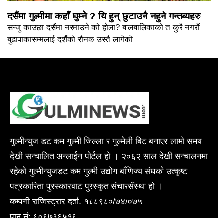
दसैंमा गुल्मीमा कहाँ घुम्ने ? यि हुन् छुटाउनै नहुने गन्तब्यहरु
सन्जु काउछा दसैंमा नरमाउने को होला? बालबालिकाको त कुरै नगरौं
बुढापाकासम्मलाई दशैँको रौनक उस्तै लागेको
गुल्मीन्युज डट कम गुल्मी जिल्ला र गुल्मेली बिट बनाएर लामो समय
देखी सन्चालित अन्लाईन पोर्टल हो । २०६२ साल देखी सन्चालनमा
रहेको गुल्मीन्युजडट कम गुल्मी उद्योग बाँणिज्य संघको उत्कृष्ट
पत्रकारिता पुरस्कारबाट पुरस्कृत संचारसँस्था हो ।
कम्पनी राजिस्ट्रार दर्ता: १८८९८०/७४/०७५
पान नं: ६०६७१६५१६