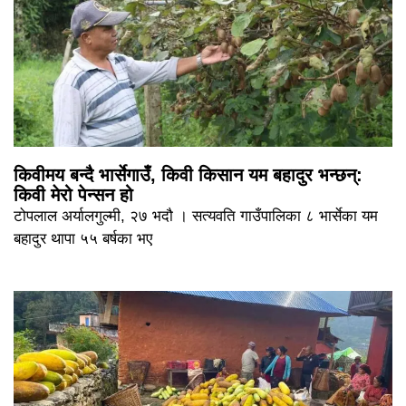
किवीमय बन्दै भार्सेगाउँ, किवी किसान यम बहादुर भन्छन्:
किवी मेरो पेन्सन हो
टोपलाल अर्यालगुल्मी, २७ भदौ । सत्यवति गाउँपालिका ८ भार्सेका यम
बहादुर थापा ५५ बर्षका भए