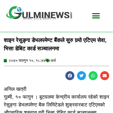
Skip
to
content
सोमबार, २०८३ श्रावण २५
शाइन रेसुङ्गा डेभलपमेण्ट बैंकले सुरु गर्‍यो एटिएम सेवा,
भिसा डेबिट कार्ड सञ्चालनमा
२०७५ फाल्गुन १०, १८:४७
अर्थ
अनिल खत्री
गुल्मी, १० फागुन । बुटवलमा केन्द्रीय कार्यालय रहेको शाइन
रेसुङ्गा डेभलपमेण्ट बैक लिमिटेडले शुक्रवारबाट एटिएमको
औपचारिक शुरुवात गरी भिसा डेबिट कार्ड सञ्चालनमा