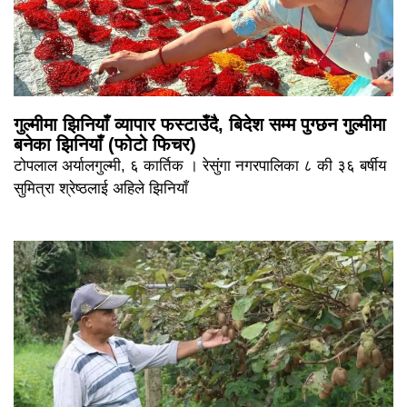
गुल्मीमा झिनियाँ व्यापार फस्टाउँदै, बिदेश सम्म पुग्छन गुल्मीमा
बनेका झिनियाँ (फोटो फिचर)
टोपलाल अर्यालगुल्मी, ६ कार्तिक । रेसुंगा नगरपालिका ८ की ३६ बर्षीय
सुमित्रा श्रेष्ठलाई अहिले झिनियाँ