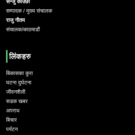
सन्जु काउछा
सम्पादक / मुख्य संचालक
राजु गौतम
संचालक/काठमाडौं
लिंकहरु
बिकासका कुरा
घटना दुर्घटना
जीवनशैली
सडक खबर
अपराध
बिचार
पर्यटन