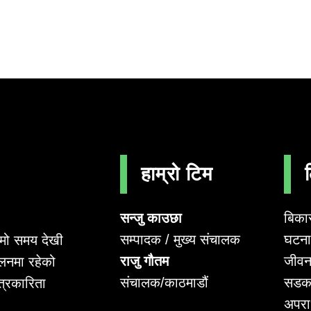
हाम्रो टिम
सन्जु काउछा
बिका
सम्पादक / मुख्य संचालक
घटना 
लामो समय देखी
राजु गौतम
जीवन
लनमा रहेको
संचालक/काठमाडौं
सडक
पत्रकारिता
अपर