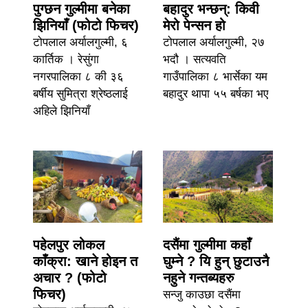
पुग्छन गुल्मीमा बनेका
बहादुर भन्छन्: किवी
झिनियाँ (फोटो फिचर)
मेरो पेन्सन हो
टोपलाल अर्यालगुल्मी, ६
टोपलाल अर्यालगुल्मी, २७
कार्तिक । रेसुंगा
भदौ । सत्यवति
नगरपालिका ८ की ३६
गाउँपालिका ८ भार्सेका यम
बर्षीय सुमित्रा श्रेष्ठलाई
बहादुर थापा ५५ बर्षका भए
अहिले झिनियाँ
पहेलपुर लोकल
दसैंमा गुल्मीमा कहाँ
काँक्रा: खाने होइन त
घुम्ने ? यि हुन् छुटाउनै
अचार ? (फोटो
नहुने गन्तब्यहरु
फिचर)
सन्जु काउछा दसैंमा