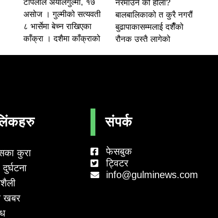
टोपलाल अर्यालगुल्मी, १७
नरमाउने को होला?
असोज । गुल्मीको सत्यवती
बालबालिकाको त कुरै नगरौं
८ भार्सेमा बेच्न राखिएका
बुढापाकासम्मलाई दशैँको
काँक्रा । दशैमा काँक्राको
रौनक उस्तै लागेको
लिंकहरु
संपर्क
फेसबुक
सका कुरा
ट्विटर
दुर्घटना
info@gulminews.com
शैली
 खबर
ाध