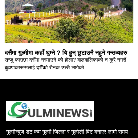
दसैंमा गुल्मीमा कहाँ घुम्ने ? यि हुन् छुटाउनै नहुने गन्तब्यहरु
सन्जु काउछा दसैंमा नरमाउने को होला? बालबालिकाको त कुरै नगरौं
बुढापाकासम्मलाई दशैँको रौनक उस्तै लागेको
गुल्मीन्युज डट कम गुल्मी जिल्ला र गुल्मेली बिट बनाएर लामो समय