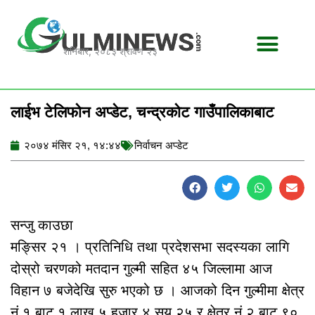
Skip
to
content
शनिबार, २०८३ श्रावण २३
लाईभ टेलिफोन अप्डेट, चन्द्रकोट गाउँपालिकाबाट
२०७४ मंसिर २१, १४:४४
निर्वाचन अप्डेट
सन्जु काउछा
मङ्सिर २१ । प्रतिनिधि तथा प्रदेशसभा सदस्यका लागि
दोस्रो चरणको मतदान गुल्मी सहित ४५ जिल्लामा आज
विहान ७ बजेदेखि सुरु भएको छ । आजको दिन गुल्मीमा क्षेत्र
नं १ बाट १ लाख ५ हजार ४ सय २५ र क्षेत्र नं २ बाट ९०