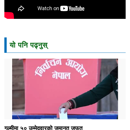
यो पनि पढ्नुस्
गुल्मीमा ५० उम्मेदवारको जमानत जफत