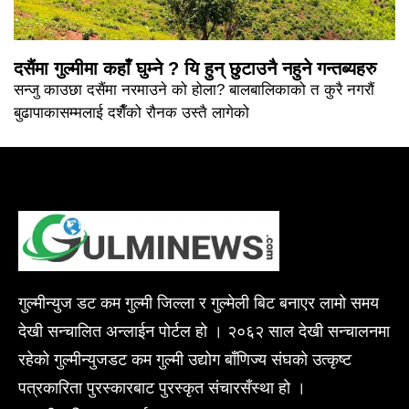
दसैंमा गुल्मीमा कहाँ घुम्ने ? यि हुन् छुटाउनै नहुने गन्तब्यहरु
सन्जु काउछा दसैंमा नरमाउने को होला? बालबालिकाको त कुरै नगरौं
बुढापाकासम्मलाई दशैँको रौनक उस्तै लागेको
गुल्मीन्युज डट कम गुल्मी जिल्ला र गुल्मेली बिट बनाएर लामो समय
देखी सन्चालित अन्लाईन पोर्टल हो । २०६२ साल देखी सन्चालनमा
रहेको गुल्मीन्युजडट कम गुल्मी उद्योग बाँणिज्य संघको उत्कृष्ट
पत्रकारिता पुरस्कारबाट पुरस्कृत संचारसँस्था हो ।