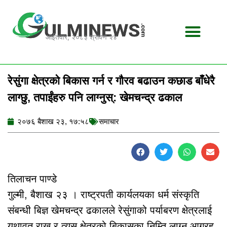
Skip
to
content
आईतवार, २०८३ श्रावण २४
रेसुंगा क्षेत्रको बिकास गर्न र गौरव बढाउन कछाड बाँधेरै
लाग्छु, तपाईंहरु पनि लाग्नुस्: खेमचन्द्र ढकाल
२०७६ बैशाख २३, १७:५८
समाचार
तिलाचन पाण्डे
गुल्मी, बैशाख २३ । राष्ट्रपती कार्यलयका धर्म संस्कृति
संबन्धी बिज्ञ खेमचन्द्र ढकालले रेसुंगाको पर्याबरण क्षेत्रलाई
यथावत राख्न र त्यस क्षेत्रको बिकासका निम्ति लाग्न आग्रह