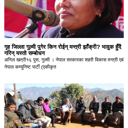
गृह जिल्ला गुल्मी पुगेर किन रोईन् मन्त्री झाँक्री? भावुक हुँदै
गरिन् यस्तो सम्बोधन
अनिल खत्री१६ पुस, गुल्मी । नेपाल सरकारका शहरी विकास मन्त्री एबं
नेपाल कम्युनिष्ट पार्टी (एकीकृत