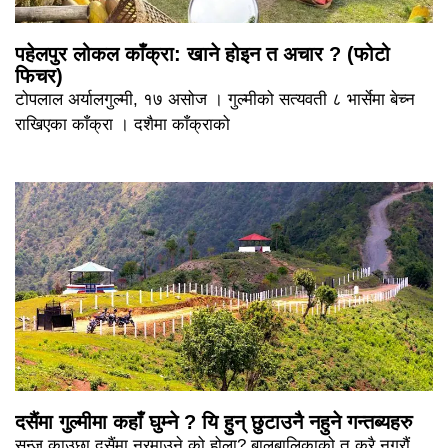
पहेलपुर लोकल काँक्रा: खाने होइन त अचार ? (फोटो
फिचर)
टोपलाल अर्यालगुल्मी, १७ असोज । गुल्मीको सत्यवती ८ भार्सेमा बेच्न
राखिएका काँक्रा । दशैमा काँक्राको
दसैंमा गुल्मीमा कहाँ घुम्ने ? यि हुन् छुटाउनै नहुने गन्तब्यहरु
सन्जु काउछा दसैंमा नरमाउने को होला? बालबालिकाको त कुरै नगरौं