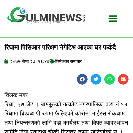
Skip
to
content
आईतवार, २०८३ श्रावण २४
रिघामा पिसिआर परिक्षण नेगेटिभ आएका घर फर्कदै
२०७७ जेष्ठ २७, १६:४७
छिमेकका समाचार
तिलक मगर
रिघा, २७ जेठ । बाग्लुङको गल्कोट नगरपालिका वडा नं ११
रिघामा बिश्वव्यापी रुपमा फैलिएको कोरोना भाईरस रोकथाम
तथा नियन्त्रणको लागि वडा कार्यलय तथा विपत व्यावस्थापन
समिति रिघा स्वास्थ्य चौकी निरन्तर रुपमा खटिरहेको छ ।