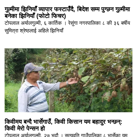
गुल्मीमा झिनियाँ व्यापार फस्टाउँदै, बिदेश सम्म पुग्छन गुल्मीमा
बनेका झिनियाँ (फोटो फिचर)
टोपलाल अर्यालगुल्मी, ६ कार्तिक । रेसुंगा नगरपालिका ८ की ३६ बर्षीय
सुमित्रा श्रेष्ठलाई अहिले झिनियाँ
किवीमय बन्दै भार्सेगाउँ, किवी किसान यम बहादुर भन्छन्:
किवी मेरो पेन्सन हो
टोपलाल अर्यालगुल्मी, २७ भदौ । सत्यवति गाउँपालिका ८ भार्सेका यम