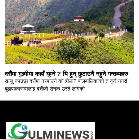
दसैंमा गुल्मीमा कहाँ घुम्ने ? यि हुन् छुटाउनै नहुने गन्तब्यहरु
सन्जु काउछा दसैंमा नरमाउने को होला? बालबालिकाको त कुरै नगरौं
बुढापाकासम्मलाई दशैँको रौनक उस्तै लागेको