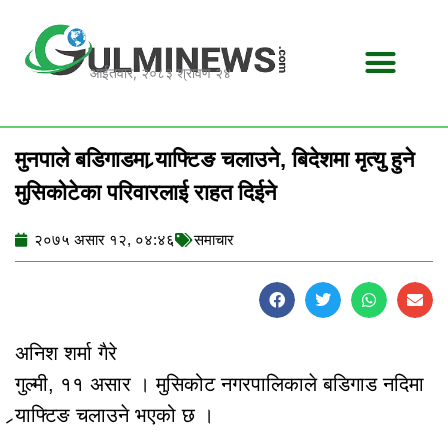
Skip
to
content
आईतवार, २०८३ श्रावण २४
मुनपाले बडिगाडमा र्‍याफ्टिङ चलाउने, बिदेशमा मृत्‍यु हुने
मुसिकोटेका परिवारलाई राहत दिईने
२०७५ असार १२, ०४:४६
समाचार
अनिश शर्मा गैरे
गुल्मी, ११ असार । मुसिकोट नगरपालिकाले बडिगाड नदिमा
र्‍याफ्टिङ चलाउने भएको छ ।