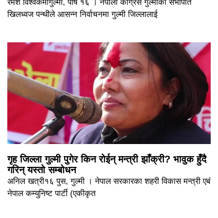
रमेश विश्वकर्मागुल्मी, पौष १६ । नेपाली काँग्रेस गुल्मीका सभापति
खिलध्वज पन्थीले आसन्न निर्वाचनमा गुल्मी जिल्लालाई
गृह जिल्ला गुल्मी पुगेर किन रोईन् मन्त्री झाँक्री? भावुक हुँदै
गरिन् यस्तो सम्बोधन
अनिल खत्री१६ पुस, गुल्मी । नेपाल सरकारका शहरी विकास मन्त्री एबं
नेपाल कम्युनिष्ट पार्टी (एकीकृत