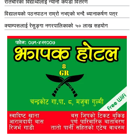
रातचौरका विद्यार्थीलाई न्यानो कपडा वितरण
विद्यालयको पठनपाठन राम्रो नभएको भन्दै ध्यानाकर्षण पत्र
क्याम्पसलाई रेसुङ्गा नगरपालिकाको ५० लाख सहयोग