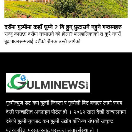
दसैंमा गुल्मीमा कहाँ घुम्ने ? यि हुन् छुटाउनै नहुने गन्तब्यहरु
सन्जु काउछा दसैंमा नरमाउने को होला? बालबालिकाको त कुरै नगरौं
बुढापाकासम्मलाई दशैँको रौनक उस्तै लागेको
गुल्मीन्युज डट कम गुल्मी जिल्ला र गुल्मेली बिट बनाएर लामो समय
देखी सन्चालित अन्लाईन पोर्टल हो । २०६२ साल देखी सन्चालनमा
रहेको गुल्मीन्युजडट कम गुल्मी उद्योग बाँणिज्य संघको उत्कृष्ट
पत्रकारिता पुरस्कारबाट पुरस्कृत संचारसँस्था हो ।