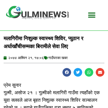
Skip
to
content
आईतवार, २०८३ श्रावण २४
मलागिरीमा निशुल्क स्वास्थ्य शिविर, प्युठान र
अर्घाखाँचीसम्मका बिरामीले सेवा लिए
२०७४ आश्विन २१, १७:०६
गाउँघरका खबर
प्रेम सुनार
गुल्मी, असोज २१ । गुल्मीको मलागिरी गाउँमा त्यहाँको एक
युवा क्लवले आज बृहत निशुल्क स्वास्थ्य शिविर सञ्चालन
गरेको छ । मदाने गाउँपालिका वडा नम्वर ५ साविकको