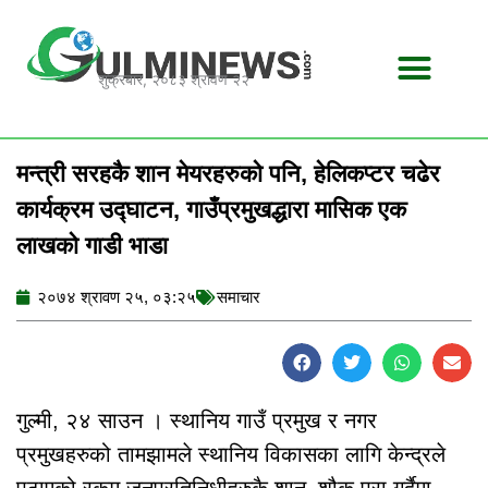
Skip
to
content
शुक्रबार, २०८३ श्रावण २२
मन्त्री सरहकै शान मेयरहरुको पनि, हेलिकप्टर चढेर
कार्यक्रम उद्घाटन, गाउँप्रमुखद्धारा मासिक एक
लाखको गाडी भाडा
२०७४ श्रावण २५, ०३:२५
समाचार
गुल्मी, २४ साउन । स्थानिय गाउँ प्रमुख र नगर
प्रमुखहरुको तामझामले स्थानिय विकासका लागि केन्द्रले
पठाएको रकम जनप्रतिनिधीहरुकै शान–शौक पुरा गर्दैमा