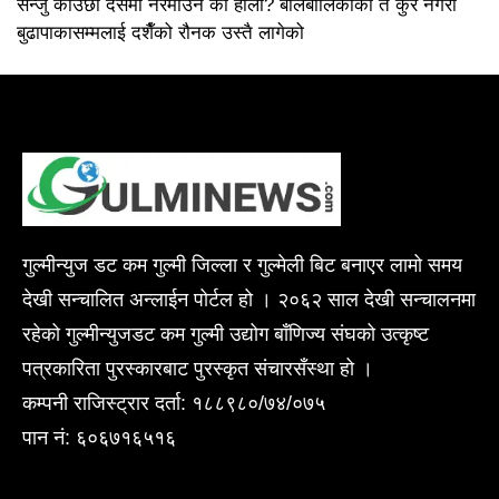
सन्जु काउछा दसैंमा नरमाउने को होला? बालबालिकाको त कुरै नगरौं
बुढापाकासम्मलाई दशैँको रौनक उस्तै लागेको
गुल्मीन्युज डट कम गुल्मी जिल्ला र गुल्मेली बिट बनाएर लामो समय
देखी सन्चालित अन्लाईन पोर्टल हो । २०६२ साल देखी सन्चालनमा
रहेको गुल्मीन्युजडट कम गुल्मी उद्योग बाँणिज्य संघको उत्कृष्ट
पत्रकारिता पुरस्कारबाट पुरस्कृत संचारसँस्था हो ।
कम्पनी राजिस्ट्रार दर्ता: १८८९८०/७४/०७५
पान नं: ६०६७१६५१६