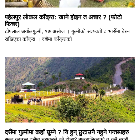
पहेलपुर लोकल काँक्रा: खाने होइन त अचार ? (फोटो
फिचर)
टोपलाल अर्यालगुल्मी, १७ असोज । गुल्मीको सत्यवती ८ भार्सेमा बेच्न
राखिएका काँक्रा । दशैमा काँक्राको
दसैंमा गुल्मीमा कहाँ घुम्ने ? यि हुन् छुटाउनै नहुने गन्तब्यहरु
सन्जु काउछा दसैंमा नरमाउने को होला? बालबालिकाको त कुरै नगरौं