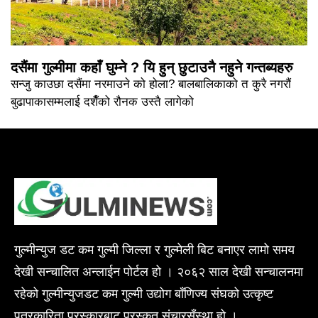
दसैंमा गुल्मीमा कहाँ घुम्ने ? यि हुन् छुटाउनै नहुने गन्तब्यहरु
सन्जु काउछा दसैंमा नरमाउने को होला? बालबालिकाको त कुरै नगरौं
बुढापाकासम्मलाई दशैँको रौनक उस्तै लागेको
गुल्मीन्युज डट कम गुल्मी जिल्ला र गुल्मेली बिट बनाएर लामो समय
देखी सन्चालित अन्लाईन पोर्टल हो । २०६२ साल देखी सन्चालनमा
रहेको गुल्मीन्युजडट कम गुल्मी उद्योग बाँणिज्य संघको उत्कृष्ट
पत्रकारिता पुरस्कारबाट पुरस्कृत संचारसँस्था हो ।