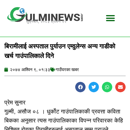
Skip
to
content
शुक्रबार, २०८३ श्रावण २२
बिरामीलाई अस्पताल पुर्याउन एम्वुलेन्स अन्य गाडीको
खर्च गाउंपालिकाले दिने
२०७४ आश्विन ९, ०१:३३
गाउँघरका खबर
प्रेम सुनार
गुल्मी, असौज ०८ । धुर्कोट गाउंपालिकाकी प्रवत्ता कविता
बिकका अनुसार त्यस गाउंपालिकाका विपन्न परिवारका केहि
निश्चित रोगका विरामीहरुलाई अस्पताल सम्म पुराउने