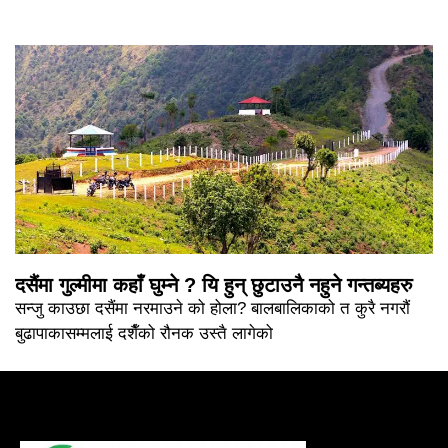
दसैंमा गुल्मीमा कहाँ घुम्ने ? यि हुन् छुटाउनै नहुने गन्तब्यहरु
सन्जु काउछा दसैंमा नरमाउने को होला? बालबालिकाको त कुरै नगरौं
बुढापाकासम्मलाई दशैँको रौनक उस्तै लागेको