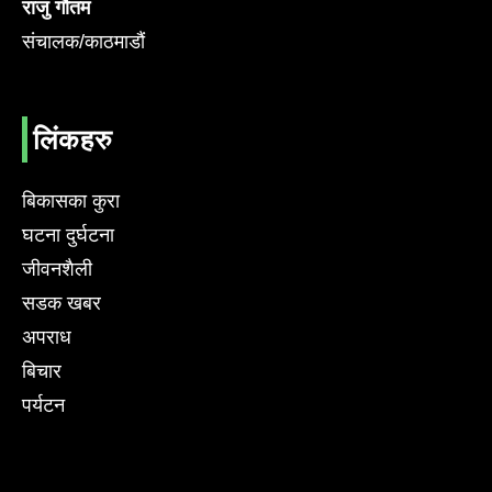
राजु गौतम
संचालक/काठमाडौं
लिंकहरु
बिकासका कुरा
घटना दुर्घटना
जीवनशैली
सडक खबर
अपराध
बिचार
पर्यटन