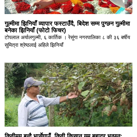
गुल्मीमा झिनियाँ व्यापार फस्टाउँदै, बिदेश सम्म पुग्छन गुल्मीमा
बनेका झिनियाँ (फोटो फिचर)
टोपलाल अर्यालगुल्मी, ६ कार्तिक । रेसुंगा नगरपालिका ८ की ३६ बर्षीय
सुमित्रा श्रेष्ठलाई अहिले झिनियाँ
किवीमय बन्दै भार्सेगाउँ, किवी किसान यम बहादुर भन्छन्: