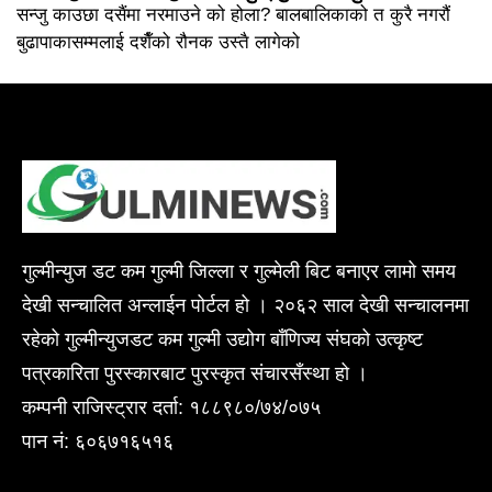
सन्जु काउछा दसैंमा नरमाउने को होला? बालबालिकाको त कुरै नगरौं
बुढापाकासम्मलाई दशैँको रौनक उस्तै लागेको
गुल्मीन्युज डट कम गुल्मी जिल्ला र गुल्मेली बिट बनाएर लामो समय
देखी सन्चालित अन्लाईन पोर्टल हो । २०६२ साल देखी सन्चालनमा
रहेको गुल्मीन्युजडट कम गुल्मी उद्योग बाँणिज्य संघको उत्कृष्ट
पत्रकारिता पुरस्कारबाट पुरस्कृत संचारसँस्था हो ।
कम्पनी राजिस्ट्रार दर्ता: १८८९८०/७४/०७५
पान नं: ६०६७१६५१६