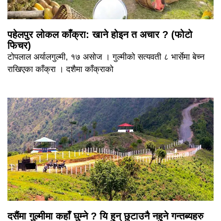
पहेलपुर लोकल काँक्रा: खाने होइन त अचार ? (फोटो
फिचर)
टोपलाल अर्यालगुल्मी, १७ असोज । गुल्मीको सत्यवती ८ भार्सेमा बेच्न
राखिएका काँक्रा । दशैमा काँक्राको
दसैंमा गुल्मीमा कहाँ घुम्ने ? यि हुन् छुटाउनै नहुने गन्तब्यहरु