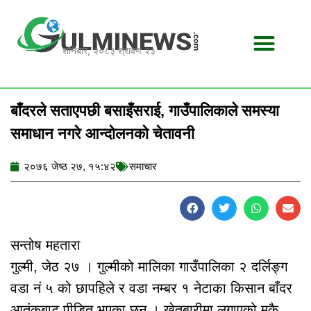
Skip
to
content
शनिबार, २०८३ श्रावण २३
बाँदरले सताएपछी बसाइँसराई, गाउँपालिकाले समस्या
समाधान नगरे आन्दोलनको चेतावनी
२०७६ जेष्ठ २७, १५:४२
समाचार
सन्तोष महतारा
गुल्मी, जेठ २७ । गुल्मीको मालिका गाउँपालिका २ दर्लिङ्ग
वडा नं ५ को छापहिले र वडा नम्बर १ नेटाका किसान बाँदर
आतंकबाट पीडित भएका छन् । खेतबारीमा लगाएको मकै