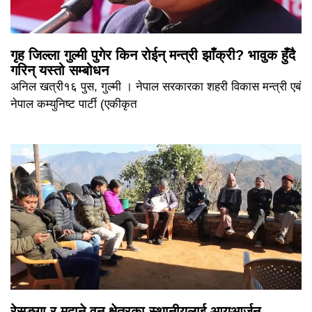
गृह जिल्ला गुल्मी पुगेर किन रोईन् मन्त्री झाँक्री? भावुक हुँदै
गरिन् यस्तो सम्बोधन
अनिल खत्री१६ पुस, गुल्मी । नेपाल सरकारका शहरी विकास मन्त्री एबं
नेपाल कम्युनिष्ट पार्टी (एकीकृत
रेसुङ्गा र मदाने वन क्षेत्रका स्थानीयलाई आयआर्जन