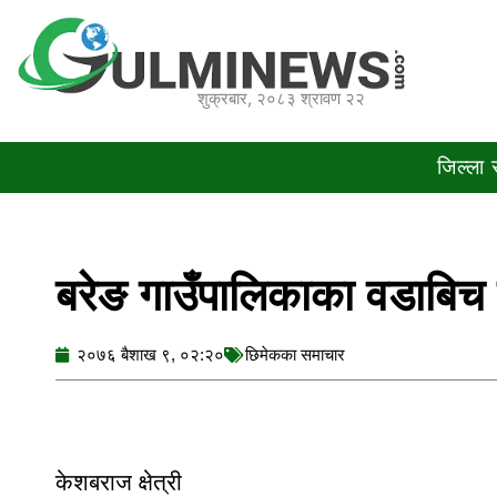
Skip
to
content
शुक्रबार, २०८३ श्रावण २२
जिल्ला
बरेङ गाउँपालिकाका वडाबिच ख
२०७६ बैशाख ९, ०२:२०
छिमेकका समाचार
केशबराज क्षेत्री