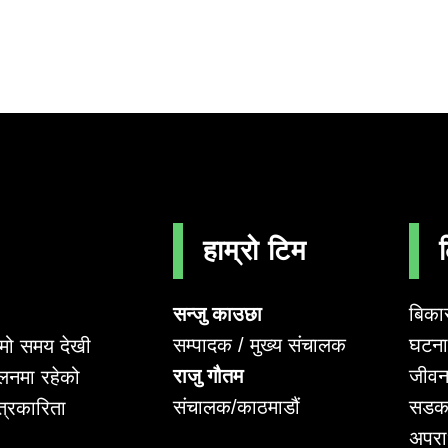
हाम्रो टिम
सन्जु काउछा
बिका
सम्पादक / मुख्य संचालक
घटना 
लामो समय देखी
राजु गौतम
जीवन
लनमा रहेको
संचालक/काठमाडौं
सडक
पत्रकारिता
अपर