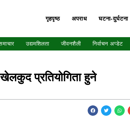
गृहपृष्‍ठ
अपराध
घटना-दुर्घटना
 समाचार
उद्यमशिलता
जीवनशैली
निर्वाचन अप्डेट
ेलकुद प्रतियोगिता हुने