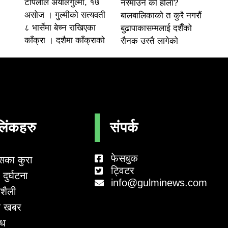
टोपलाल अर्यालगुल्मी, १७
नरमाउने को होला?
असोज । गुल्मीको सत्यवती
बालबालिकाको त कुरै नगरौं
८ भार्सेमा बेच्न राखिएका
बुढापाकासम्मलाई दशैँको
काँक्रा । दशैमा काँक्राको
रौनक उस्तै लागेको
लिंकहरु
संपर्क
फेसबुक
सका कुरा
ट्विटर
दुर्घटना
info@gulminews.com
शैली
 खबर
ाध