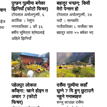
पुग्छन गुल्मीमा बनेका
बहादुर भन्छन्: किवी
झिनियाँ (फोटो फिचर)
मेरो पेन्सन हो
ेशन
टोपलाल अर्यालगुल्मी, ६
टोपलाल अर्यालगुल्मी, २७
कार्तिक । रेसुंगा
भदौ । सत्यवति
ाईज
नगरपालिका ८ की ३६
गाउँपालिका ८ भार्सेका यम
सभा
बर्षीय सुमित्रा श्रेष्ठलाई
बहादुर थापा ५५ बर्षका भए
न
अहिले झिनियाँ
पहेलपुर लोकल
दसैंमा गुल्मीमा कहाँ
काँक्रा: खाने होइन त
घुम्ने ? यि हुन् छुटाउनै
अचार ? (फोटो
नहुने गन्तब्यहरु
फिचर)
सन्जु काउछा दसैंमा