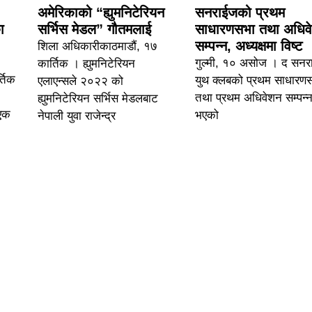
अमेरिकाको “ह्युमनिटेरियन
सनराईजको प्रथम
ा
सर्भिस मेडल” गौतमलाई
साधारणसभा तथा अधिव
सम्पन्न, अध्यक्षमा विष्ट
शिला अधिकारीकाठमाडौं, १७
गुल्मी, १० असोज । द सनर
कार्तिक । ह्युमनिटेरियन
्तिक
युथ क्लबको प्रथम साधारण
एलाएन्सले २०२२ को
तथा प्रथम अधिवेशन सम्पन्
ह्युमनिटेरियन सर्भिस मेडलबाट
 एक
भएको
नेपाली युवा राजेन्द्र