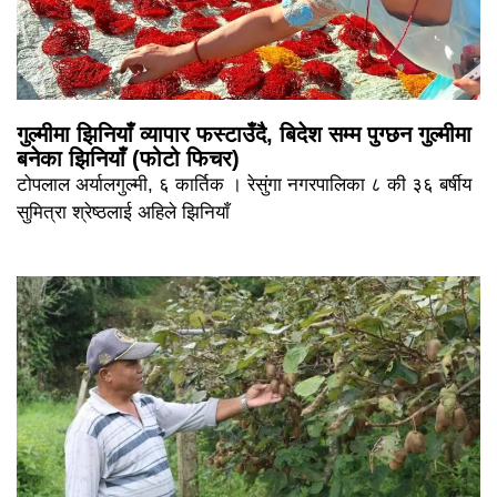
गुल्मीमा झिनियाँ व्यापार फस्टाउँदै, बिदेश सम्म पुग्छन गुल्मीमा
बनेका झिनियाँ (फोटो फिचर)
टोपलाल अर्यालगुल्मी, ६ कार्तिक । रेसुंगा नगरपालिका ८ की ३६ बर्षीय
सुमित्रा श्रेष्ठलाई अहिले झिनियाँ