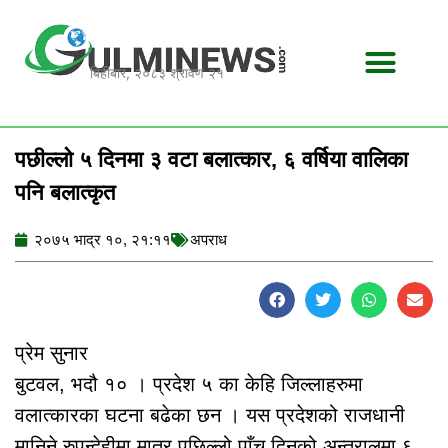
Skip
to
content
बिहीबार, २०८३ श्रावण २१
पछील्लो ५ दिनमा ३ वटा बलात्कार, ६ वर्षिया वालिका
पनि बलात्कृत
२०७५ भाद्र १०, २१:११
अपराध
प्रेम सुनार
बुटवल, भदौ १० । प्रदेश ५ का केहि जिल्लाहरुमा
वलात्कारका घटना बढेका छन । यस प्रदेशको राजधानी
मानिने रुपन्देहीमा मात्र पछिल्लो पाँच दिनको अन्तरालमा ६