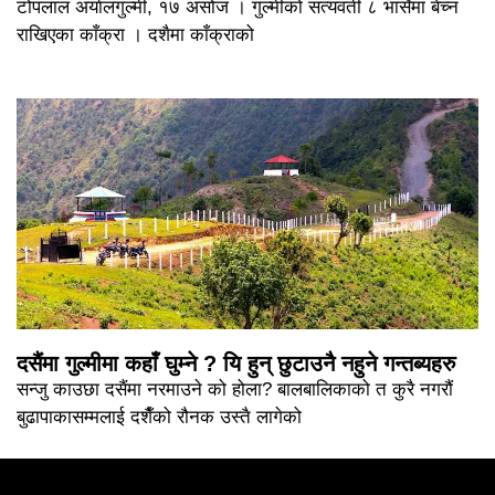
टोपलाल अर्यालगुल्मी, १७ असोज । गुल्मीको सत्यवती ८ भार्सेमा बेच्न
राखिएका काँक्रा । दशैमा काँक्राको
दसैंमा गुल्मीमा कहाँ घुम्ने ? यि हुन् छुटाउनै नहुने गन्तब्यहरु
सन्जु काउछा दसैंमा नरमाउने को होला? बालबालिकाको त कुरै नगरौं
बुढापाकासम्मलाई दशैँको रौनक उस्तै लागेको