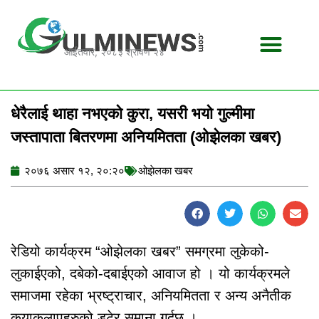
Skip
to
content
आईतवार, २०८३ श्रावण २४
घटना-दुर्घटना
धेरैलाई थाहा नभएको कुरा, यसरी भयो गुल्मीमा
जस्तापाता बितरणमा अनियमितता (ओझेलका खबर)
२०७६ असार १२, २०:२०
ओझेलका खबर
रेडियो कार्यक्रम “ओझेलका खबर” समग्रमा लुकेको-
लुकाईएको, दबेको-दबाईएको आवाज हो । यो कार्यक्रमले
समाजमा रहेका भ्रष्ट्राचार, अनियमितता र अन्य अनैतीक
कृयाकलापहरुको डटेर समाना गर्दछ ।