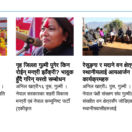
गृह जिल्ला गुल्मी पुगेर किन
रेसुङ्गा र मदाने वन क्षेत
रोईन् मन्त्री झाँक्री? भावुक
स्थानीयलाई आयआर्जन
हुँदै गरिन् यस्तो सम्बोधन
कार्यक्रमहरु
६ ।
अनिल खत्री१६ पुस, गुल्मी ।
अनिल खत्री८ पुस, गुल्मी ।
पति
नेपाल सरकारका शहरी विकास
नेपाल पंक्षी संरक्षण संघ गुल्मी
मन्त्री एबं नेपाल कम्युनिष्ट पार्टी
संरक्षीत वन क्षेत्रसँग जोडिए
(एकीकृत
स्थानीयवासीहरुलाई