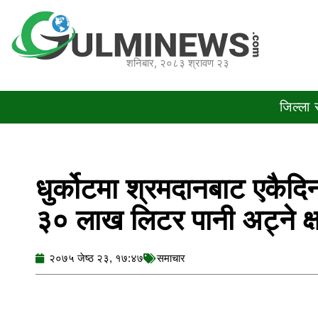
Skip
to
content
शनिबार, २०८३ श्रावण २३
जिल्ला
धुर्कोटमा श्रमदानबाट एकैदि
३० लाख लिटर पानी अट्ने क्
२०७५ जेष्ठ २३, १७:४७
समाचार