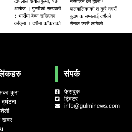
टोपलाल अर्यालगुल्मी, १७
नरमाउने को होला?
असोज । गुल्मीको सत्यवती
बालबालिकाको त कुरै नगरौं
८ भार्सेमा बेच्न राखिएका
बुढापाकासम्मलाई दशैँको
काँक्रा । दशैमा काँक्राको
रौनक उस्तै लागेको
लिंकहरु
संपर्क
फेसबुक
सका कुरा
ट्विटर
दुर्घटना
info@gulminews.com
शैली
 खबर
ाध