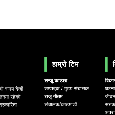
हाम्रो टिम
सन्जु काउछा
बिका
सम्पादक / मुख्य संचालक
घटना 
लामो समय देखी
राजु गौतम
जीवन
लनमा रहेको
संचालक/काठमाडौं
सडक
पत्रकारिता
अपर