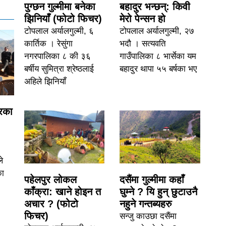
पुग्छन गुल्मीमा बनेका
बहादुर भन्छन्: किवी
झिनियाँ (फोटो फिचर)
मेरो पेन्सन हो
टोपलाल अर्यालगुल्मी, ६
टोपलाल अर्यालगुल्मी, २७
कार्तिक । रेसुंगा
भदौ । सत्यवति
नगरपालिका ८ की ३६
गाउँपालिका ८ भार्सेका यम
बर्षीय सुमित्रा श्रेष्ठलाई
बहादुर थापा ५५ बर्षका भए
अहिले झिनियाँ
्रका
ले
का
पहेलपुर लोकल
दसैंमा गुल्मीमा कहाँ
काँक्रा: खाने होइन त
घुम्ने ? यि हुन् छुटाउनै
अचार ? (फोटो
नहुने गन्तब्यहरु
फिचर)
सन्जु काउछा दसैंमा