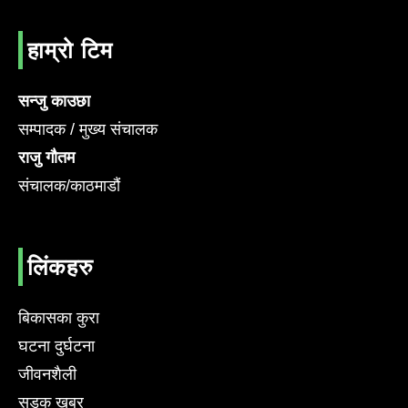
हाम्रो टिम
सन्जु काउछा
सम्पादक / मुख्य संचालक
राजु गौतम
संचालक/काठमाडौं
लिंकहरु
बिकासका कुरा
घटना दुर्घटना
जीवनशैली
सडक खबर