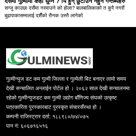
दसैंमा गुल्मीमा कहाँ घुम्ने ? यि हुन् छुटाउनै नहुने गन्तब्यहरु
सन्जु काउछा दसैंमा नरमाउने को होला? बालबालिकाको त कुरै नगरौं
बुढापाकासम्मलाई दशैँको रौनक उस्तै लागेको
गुल्मीन्युज डट कम गुल्मी जिल्ला र गुल्मेली बिट बनाएर लामो समय
देखी सन्चालित अन्लाईन पोर्टल हो । २०६२ साल देखी सन्चालनमा
रहेको गुल्मीन्युजडट कम गुल्मी उद्योग बाँणिज्य संघको उत्कृष्ट
पत्रकारिता पुरस्कारबाट पुरस्कृत संचारसँस्था हो ।
कम्पनी राजिस्ट्रार दर्ता: १८८९८०/७४/०७५
पान नं: ६०६७१६५१६