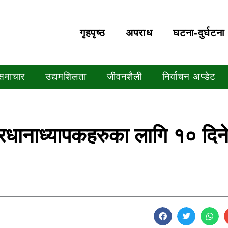
गृहपृष्‍ठ
अपराध
घटना-दुर्घटना
 समाचार
उद्यमशिलता
जीवनशैली
निर्वाचन अप्डेट
्रधानाध्यापकहरुका लागि १० दिन