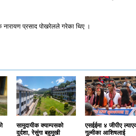
 नारायण प्रसाद पोखरेलले गरेका थिए ।
को
सामुदायीक क्याम्पसको
एसईईमा ४ जीपीए ल्याए
दुर्दशा, रेसुंगा बहुमुखी
गुल्मीका आशिषलाई