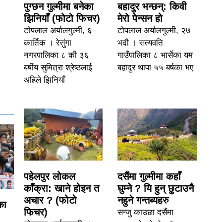
पुग्छन गुल्मीमा बनेका
बहादुर भन्छन्: किवी
झिनियाँ (फोटो फिचर)
मेरो पेन्सन हो
टोपलाल अर्यालगुल्मी, ६
टोपलाल अर्यालगुल्मी, २७
कार्तिक । रेसुंगा
भदौ । सत्यवति
नगरपालिका ८ की ३६
गाउँपालिका ८ भार्सेका यम
बर्षीय सुमित्रा श्रेष्ठलाई
बहादुर थापा ५५ बर्षका भए
अहिले झिनियाँ
पहेलपुर लोकल
दसैंमा गुल्मीमा कहाँ
काँक्रा: खाने होइन त
घुम्ने ? यि हुन् छुटाउनै
अचार ? (फोटो
नहुने गन्तब्यहरु
का
फिचर)
सन्जु काउछा दसैंमा