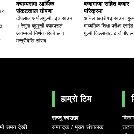
क्याम्पसमा आर्थिक
बजागाजा सहित बजार
संकटकाल घोषणा
परिक्रमा
 १९
टोपलाल अर्यालगुल्मी, ३० साउन
अनिल खत्री१३ साउन, गुल्
। रेसुंगा बहुमुखी क्याम्पसले
माध्यमिक शिक्षा परीक्षा एसईई
ित
अचम्मको निर्णय गरेको छ ।
गुल्मी जिल्लाबाट ४ जीपीए ल्
मन्त्रीदेखि सांसद
त
हाम्रो टिम
सन्जु काउछा
बिका
सम्पादक / मुख्य संचालक
घटना 
लामो समय देखी