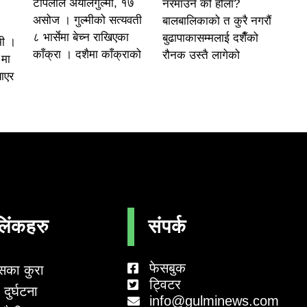
टोपलाल अर्यालगुल्मी, १७
नरमाउने को होला?
असोज । गुल्मीको सत्यवती
बालबालिकाको त कुरै नगरौं
८ भार्सेमा बेच्न राखिएका
बुढापाकासम्मलाई दशैँको
मी ।
काँक्रा । दशैमा काँक्राको
रौनक उस्तै लागेको
 मा
याएर
लिंकहरु
संपर्क
फेसबुक
सका कुरा
ट्विटर
दुर्घटना
info@gulminews.com