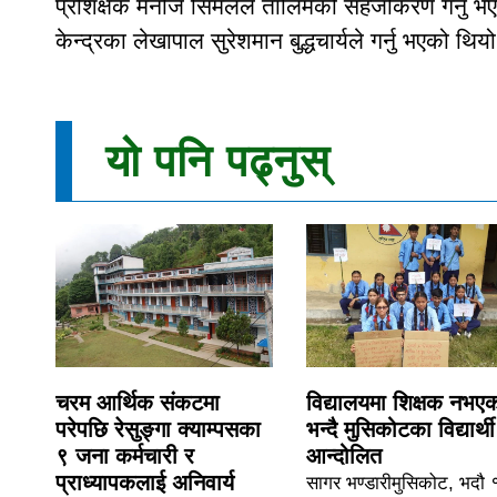
प्रशिक्षक मनोज सिर्मलले तालिमको सहजीकरण गर्नु
केन्द्रका लेखापाल सुरेशमान बुद्धचार्यले गर्नु भएको थिय
यो पनि पढ्नुस्
चरम आर्थिक संकटमा
विद्यालयमा शिक्षक नभए
परेपछि रेसुङ्गा क्याम्पसका
भन्दै मुसिकोटका विद्यार्थी
९ जना कर्मचारी र
आन्दोलित
प्राध्यापकलाई अनिवार्य
सागर भण्डारीमुसिकोट, भदौ