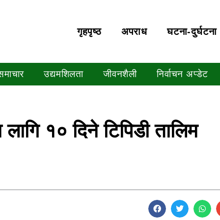
गृहपृष्‍ठ
अपराध
घटना-दुर्घटना
 समाचार
उद्यमशिलता
जीवनशैली
निर्वाचन अप्डेट
का लागि १० दिने टिपिडी तालिम