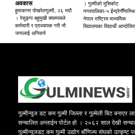
अवकास
। गुल्मीको मुसिकोट
हुमाकान्त पोखरेलगुल्मी, २६ भदौ
नगरपालिका-५ ईन्द्रेगौँणास्थ
। रेसुङ्गा बहुमुखी क्याम्पसले
नेपाल राष्ट्रिय माध्यमिक
कर्मचारी र प्राध्यापक गरी नौ
विद्यालयका विद्यार्थी आन्दोलि
जनालाई अनिवार्य
गुल्मीन्युज डट कम गुल्मी जिल्ला र गुल्मेली बिट बनाएर 
सन्चालित अन्लाईन पोर्टल हो । २०६२ साल देखी सन्चा
गुल्मीन्युजडट कम गुल्मी उद्योग बाँणिज्य संघको उत्कृष्ट 