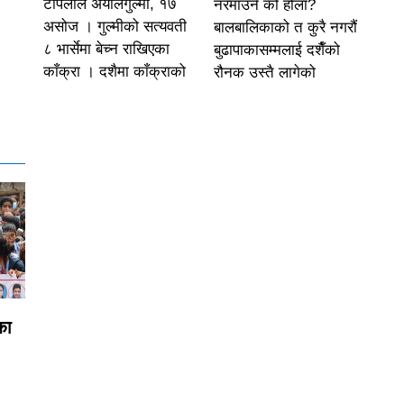
टोपलाल अर्यालगुल्मी, १७
नरमाउने को होला?
असोज । गुल्मीको सत्यवती
बालबालिकाको त कुरै नगरौं
८ भार्सेमा बेच्न राखिएका
बुढापाकासम्मलाई दशैँको
काँक्रा । दशैमा काँक्राको
रौनक उस्तै लागेको
का