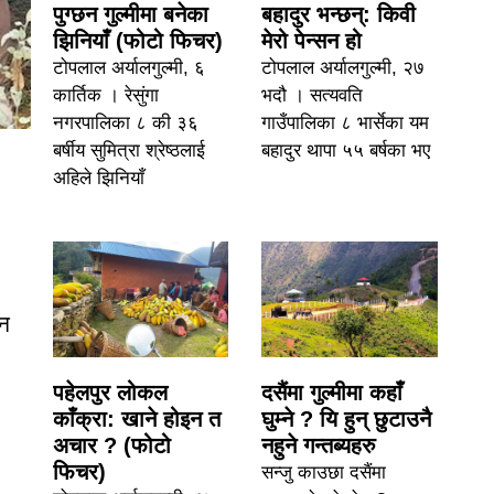
पुग्छन गुल्मीमा बनेका
बहादुर भन्छन्: किवी
झिनियाँ (फोटो फिचर)
मेरो पेन्सन हो
टोपलाल अर्यालगुल्मी, ६
टोपलाल अर्यालगुल्मी, २७
कार्तिक । रेसुंगा
भदौ । सत्यवति
नगरपालिका ८ की ३६
गाउँपालिका ८ भार्सेका यम
बर्षीय सुमित्रा श्रेष्ठलाई
बहादुर थापा ५५ बर्षका भए
अहिले झिनियाँ
पन
पहेलपुर लोकल
दसैंमा गुल्मीमा कहाँ
काँक्रा: खाने होइन त
घुम्ने ? यि हुन् छुटाउनै
अचार ? (फोटो
नहुने गन्तब्यहरु
फिचर)
सन्जु काउछा दसैंमा