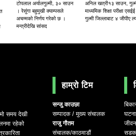
टोपलाल अर्यालगुल्मी, ३० साउन
अनिल खत्री१३ साउन, गुल्
। रेसुंगा बहुमुखी क्याम्पसले
माध्यमिक शिक्षा परीक्षा एसईई
ित
अचम्मको निर्णय गरेको छ ।
गुल्मी जिल्लाबाट ४ जीपीए ल्
मन्त्रीदेखि सांसद
त
हाम्रो टिम
सन्जु काउछा
बिका
सम्पादक / मुख्य संचालक
घटना 
लामो समय देखी
राजु गौतम
जीवन
लनमा रहेको
संचालक/काठमाडौं
सडक
पत्रकारिता