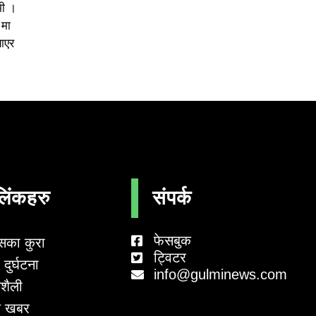
मी ।
 मा
याएर
लिंकहरु
संपर्क
फेसबुक
सका कुरा
ट्विटर
दुर्घटना
info@gulminews.com
शैली
 खबर