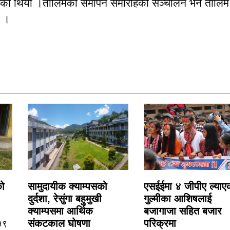
 भएको थियो ।तालिमको समापन समारोहको सञ्चालन भने तालिम
ो ।
को
सामुदायीक क्याम्पसको
एसईईमा ४ जीपीए ल्याए
दुर्दशा, रेसुंगा बहुमुखी
गुल्मीका आशिषलाई
क्याम्पसमा आर्थिक
बजागाजा सहित बजार
संकटकाल घोषणा
परिक्रमा
 १९