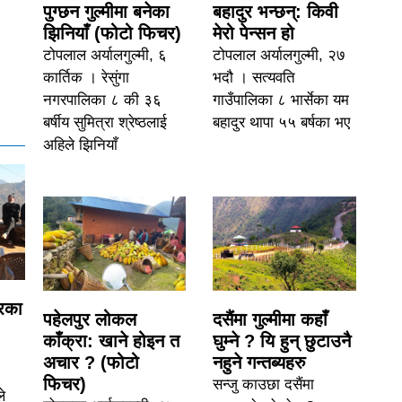
पुग्छन गुल्मीमा बनेका
बहादुर भन्छन्: किवी
झिनियाँ (फोटो फिचर)
मेरो पेन्सन हो
टोपलाल अर्यालगुल्मी, ६
टोपलाल अर्यालगुल्मी, २७
कार्तिक । रेसुंगा
भदौ । सत्यवति
नगरपालिका ८ की ३६
गाउँपालिका ८ भार्सेका यम
बर्षीय सुमित्रा श्रेष्ठलाई
बहादुर थापा ५५ बर्षका भए
अहिले झिनियाँ
्रका
पहेलपुर लोकल
दसैंमा गुल्मीमा कहाँ
काँक्रा: खाने होइन त
घुम्ने ? यि हुन् छुटाउनै
अचार ? (फोटो
नहुने गन्तब्यहरु
फिचर)
सन्जु काउछा दसैंमा
ले