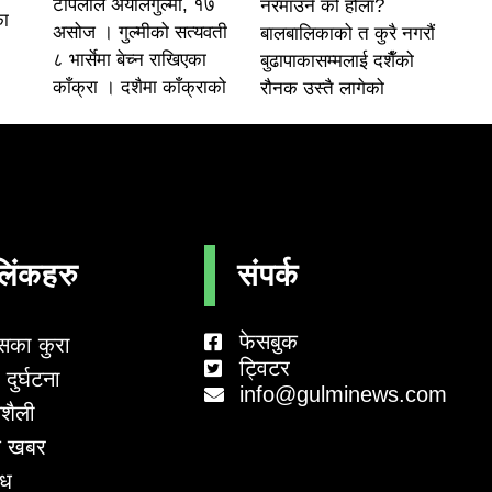
टोपलाल अर्यालगुल्मी, १७
नरमाउने को होला?
का
असोज । गुल्मीको सत्यवती
बालबालिकाको त कुरै नगरौं
८ भार्सेमा बेच्न राखिएका
बुढापाकासम्मलाई दशैँको
काँक्रा । दशैमा काँक्राको
रौनक उस्तै लागेको
लिंकहरु
संपर्क
फेसबुक
सका कुरा
ट्विटर
दुर्घटना
info@gulminews.com
शैली
 खबर
ाध