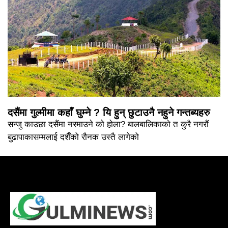
दसैंमा गुल्मीमा कहाँ घुम्ने ? यि हुन् छुटाउनै नहुने गन्तब्यहरु
सन्जु काउछा दसैंमा नरमाउने को होला? बालबालिकाको त कुरै नगरौं
बुढापाकासम्मलाई दशैँको रौनक उस्तै लागेको