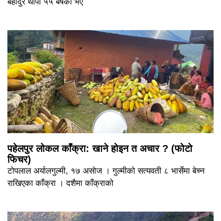
बहादुर थापा ५५ बर्षका भए
पहेलपुर लोकल काँक्रा: खाने होइन त अचार ? (फोटो
फिचर)
टोपलाल अर्यालगुल्मी, १७ असोज । गुल्मीको सत्यवती ८ भार्सेमा बेच्न
राखिएका काँक्रा । दशैमा काँक्राको