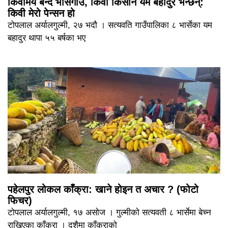
किवीमय बन्दै भार्सेगाउँ, किवी किसान यम बहादुर भन्छन्:
किवी मेरो पेन्सन हो
टोपलाल अर्यालगुल्मी, २७ भदौ । सत्यवति गाउँपालिका ८ भार्सेका यम
बहादुर थापा ५५ बर्षका भए
पहेलपुर लोकल काँक्रा: खाने होइन त अचार ? (फोटो
फिचर)
टोपलाल अर्यालगुल्मी, १७ असोज । गुल्मीको सत्यवती ८ भार्सेमा बेच्न
राखिएका काँक्रा । दशैमा काँक्राको