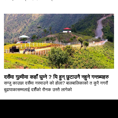
दसैंमा गुल्मीमा कहाँ घुम्ने ? यि हुन् छुटाउनै नहुने गन्तब्यहरु
सन्जु काउछा दसैंमा नरमाउने को होला? बालबालिकाको त कुरै नगरौं
बुढापाकासम्मलाई दशैँको रौनक उस्तै लागेको