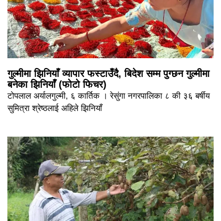
गुल्मीमा झिनियाँ व्यापार फस्टाउँदै, बिदेश सम्म पुग्छन गुल्मीमा
बनेका झिनियाँ (फोटो फिचर)
टोपलाल अर्यालगुल्मी, ६ कार्तिक । रेसुंगा नगरपालिका ८ की ३६ बर्षीय
सुमित्रा श्रेष्ठलाई अहिले झिनियाँ