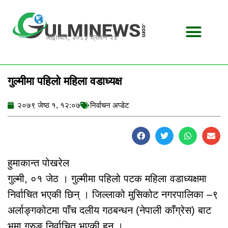
Skip
to
content
आईतवार, २०८३ श्रावण २४
गुल्मीमा पहिलो महिला वडाध्यक्ष
२०७९ जेष्ठ १, १२:०७
निर्वाचन अप्डेट
हुमाकान्त पोखरेल
गुल्मी, ०१ जेठ । गुल्मीमा पहिलो पटक महिला वडाध्यक्षमा
निर्वाचित भएकी छिन् । जिल्लाको मुसिकोट नगरपालिका –९
अर्लाङ्गकोटमा पाँच दलीय गठबन्धन (नेपाली काँग्रेस) बाट
भुमा गुरुङ निर्वाचित भएकी हुन् ।