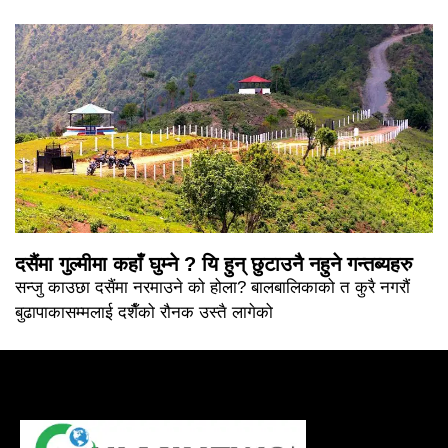
दसैंमा गुल्मीमा कहाँ घुम्ने ? यि हुन् छुटाउनै नहुने गन्तब्यहरु
सन्जु काउछा दसैंमा नरमाउने को होला? बालबालिकाको त कुरै नगरौं
बुढापाकासम्मलाई दशैँको रौनक उस्तै लागेको