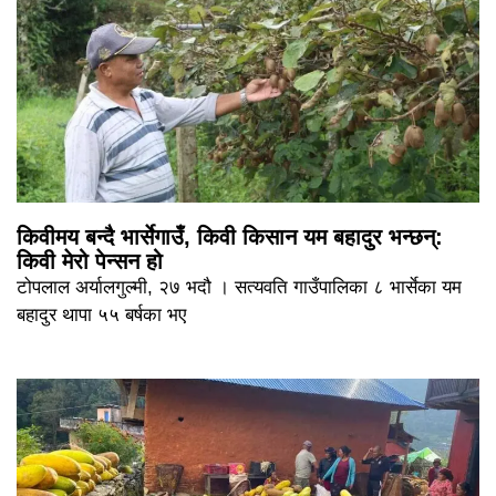
किवीमय बन्दै भार्सेगाउँ, किवी किसान यम बहादुर भन्छन्:
किवी मेरो पेन्सन हो
टोपलाल अर्यालगुल्मी, २७ भदौ । सत्यवति गाउँपालिका ८ भार्सेका यम
बहादुर थापा ५५ बर्षका भए