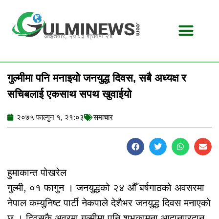
Skip
to
content
आईतवार, २०८३ श्रावण २४
गुल्मीमा पनि मनाइयो जनयुद्ध दिवस, सबै अध्यक्ष र
सचिबलाई एकसाथ सपथ खुवाईयो
२०७५ फाल्गुन १, २१:०३
समाचार
हुमाकान्त पोखरेल
गुल्मी, ०१ फागुन । जनयुद्धको २४ औँ बर्षगाठको अवसरमा
नेपाल कम्युनिष्ट पार्टी नेकपाले देशैभर जनयुद्ध दिवस मनाएको
छ । दिवसकै अवरमा गुल्मीमा पनि शुभकामना आदानप्रदान