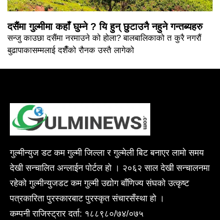
दसैंमा गुल्मीमा कहाँ घुम्ने ? यि हुन् छुटाउनै नहुने गन्तब्यहरु
सन्जु काउछा दसैंमा नरमाउने को होला? बालबालिकाको त कुरै नगरौं
बुढापाकासम्मलाई दशैँको रौनक उस्तै लागेको
गुल्मीन्युज डट कम गुल्मी जिल्ला र गुल्मेली बिट बनाएर लामो समय
देखी सन्चालित अन्लाईन पोर्टल हो । २०६२ साल देखी सन्चालनमा
रहेको गुल्मीन्युजडट कम गुल्मी उद्योग बाँणिज्य संघको उत्कृष्ट
पत्रकारिता पुरस्कारबाट पुरस्कृत संचारसँस्था हो ।
कम्पनी राजिस्ट्रार दर्ता: १८८९८०/७४/०७५