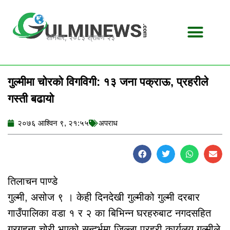
Skip
to
content
शनिबार, २०८३ श्रावण २३
गुल्मीमा चोरको विगविगी: १३ जना पक्राऊ, प्रहरीले
गस्ती बढायो
२०७६ आश्विन ९, २१:५५
अपराध
तिलाचन पाण्डे
गुल्मी, असोज ९ । केही दिनदेखी गुल्मीको गुल्मी दरबार
गाउँपालिका वडा १ र २ का बिभिन्न घरहरुबाट नगदसहित
गरगहना चोरी भएको सन्दर्भमा जिल्ला प्रहरी कार्यलय गुल्मीले