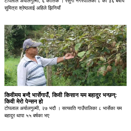
टोपलाल अर्यालगुल्मी, ६ कार्तिक । रेसुंगा नगरपालिका ८ की ३६ बर्षीय
सुमित्रा श्रेष्ठलाई अहिले झिनियाँ
किवीमय बन्दै भार्सेगाउँ, किवी किसान यम बहादुर भन्छन्:
किवी मेरो पेन्सन हो
टोपलाल अर्यालगुल्मी, २७ भदौ । सत्यवति गाउँपालिका ८ भार्सेका यम
बहादुर थापा ५५ बर्षका भए