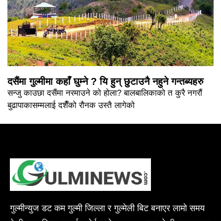
दसैंमा गुल्मीमा कहाँ घुम्ने ? यि हुन् छुटाउनै नहुने गन्तब्यहरु
सन्जु काउछा दसैंमा नरमाउने को होला? बालबालिकाको त कुरै नगरौं
बुढापाकासम्मलाई दशैँको रौनक उस्तै लागेको
गुल्मीन्युज डट कम गुल्मी जिल्ला र गुल्मेली बिट बनाएर लामो समय