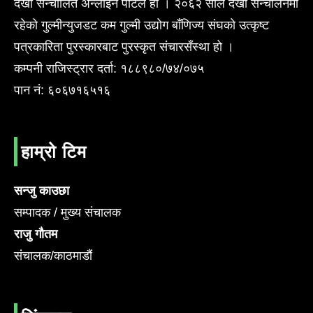
देखी सन्चालित अन्लाईन पोर्टल हो । २०६२ साल देखी सन्चालनमा
रहेको गुल्मीन्युजडट कम गुल्मी उद्योग बाँणिज्य संघको उत्कृष्ट
पत्रकारिता पुरस्कारबाट पुरस्कृत संचारसँस्था हो ।
कम्पनी राजिस्ट्रार दर्ता: १८८९८०/७४/०७५
पान नं: ६०६७१६५१६
हाम्रो टिम
सन्जु काउछा
सम्पादक / मुख्य संचालक
राजु गौतम
संचालक/काठमाडौं