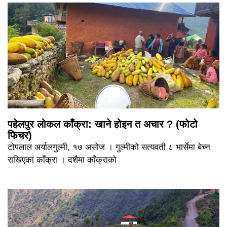
पहेलपुर लोकल काँक्रा: खाने होइन त अचार ? (फोटो
फिचर)
टोपलाल अर्यालगुल्मी, १७ असोज । गुल्मीको सत्यवती ८ भार्सेमा बेच्न
राखिएका काँक्रा । दशैमा काँक्राको