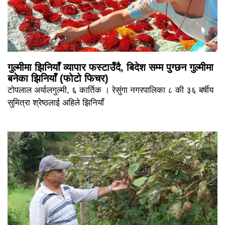
गुल्मीमा झिनियाँ व्यापार फस्टाउँदै, बिदेश सम्म पुग्छन गुल्मीमा
बनेका झिनियाँ (फोटो फिचर)
टोपलाल अर्यालगुल्मी, ६ कार्तिक । रेसुंगा नगरपालिका ८ की ३६ बर्षीय
सुमित्रा श्रेष्ठलाई अहिले झिनियाँ