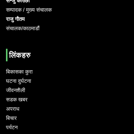
सन्जु काउछा
सम्पादक / मुख्य संचालक
राजु गौतम
संचालक/काठमाडौं
लिंकहरु
बिकासका कुरा
घटना दुर्घटना
जीवनशैली
सडक खबर
अपराध
बिचार
पर्यटन