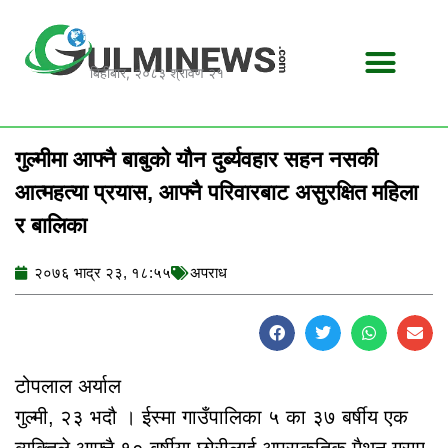
Skip
to
content
बिहीबार, २०८३ श्रावण २१
गुल्मीमा आफ्नै बाबुको यौन दुर्ब्यवहार सहन नसकी
आत्महत्या प्रयास, आफ्नै परिवारबाट असुरक्षित महिला
र बालिका
२०७६ भाद्र २३, १८:५५
अपराध
टोपलाल अर्याल
गुल्मी, २३ भदौ । ईस्मा गाउँपालिका ५ का ३७ बर्षीय एक
व्यक्तिले आफ्नै १० बर्षीया छोरीलाई अप्राकृतिक मैथुन गराए