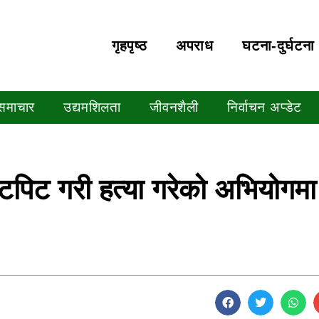
गृहपृष्‍ठ
अपराध
घटना-दुर्घटना
 समाचार
उद्यमशिलता
जीवनशैली
निर्वाचन अप्डेट
ुटपिट गरी हत्या गरेको अभियोगमा