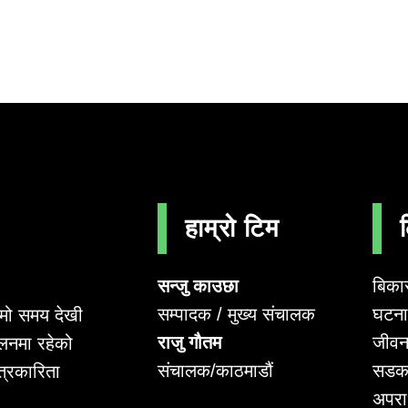
हाम्रो टिम
सन्जु काउछा
बिका
सम्पादक / मुख्य संचालक
घटना 
लामो समय देखी
राजु गौतम
जीवन
लनमा रहेको
संचालक/काठमाडौं
सडक
पत्रकारिता
अपर