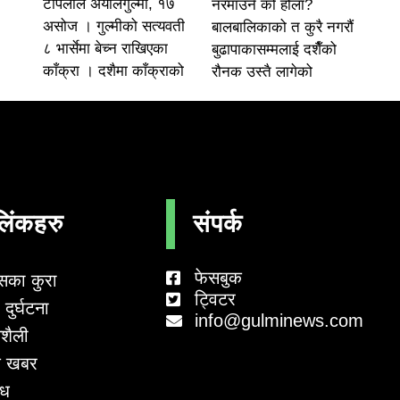
टोपलाल अर्यालगुल्मी, १७
नरमाउने को होला?
असोज । गुल्मीको सत्यवती
बालबालिकाको त कुरै नगरौं
८ भार्सेमा बेच्न राखिएका
बुढापाकासम्मलाई दशैँको
काँक्रा । दशैमा काँक्राको
रौनक उस्तै लागेको
लिंकहरु
संपर्क
फेसबुक
सका कुरा
ट्विटर
दुर्घटना
info@gulminews.com
शैली
 खबर
ाध