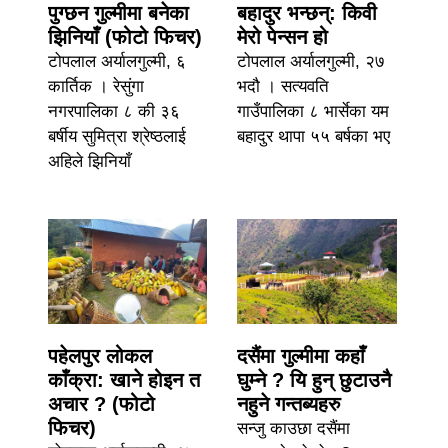
पुग्छन गुल्मीमा बनेका
बहादुर भन्छन्: किवी
झिनियाँ (फोटो फिचर)
मेरो पेन्सन हो
टोपलाल अर्यालगुल्मी, ६
टोपलाल अर्यालगुल्मी, २७
कार्तिक । रेसुंगा
भदौ । सत्यवति
नगरपालिका ८ की ३६
गाउँपालिका ८ भार्सेका यम
बर्षीय सुमित्रा श्रेष्ठलाई
बहादुर थापा ५५ बर्षका भए
अहिले झिनियाँ
पहेलपुर लोकल
दसैंमा गुल्मीमा कहाँ
काँक्रा: खाने होइन त
घुम्ने ? यि हुन् छुटाउनै
अचार ? (फोटो
नहुने गन्तब्यहरु
फिचर)
सन्जु काउछा दसैंमा