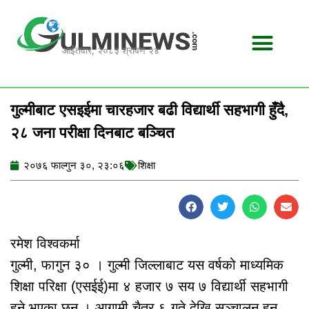
Skip
to
content
आईतवार, २०८३ श्रावण २४
गुल्मीबाट एसइईमा चारहजार बढी विद्यार्थी सहभागी हुँदै,
२८ जना परीक्षा दिनबाट बञ्चित
२०७६ फाल्गुन ३०, २३:०६
शिक्षा
रमेश विश्वकर्मा
गुल्मी, फागुन ३० । गुल्मी जिल्लाबाट यस वर्षको माध्यमिक
शिक्षा परिक्षा (एसईई)मा ४ हजार ७ सय ७ विद्यार्थी सहभागी
हुने भएका छन् । आगामी चैत्र ६ गते देखि सञ्चालन हुन