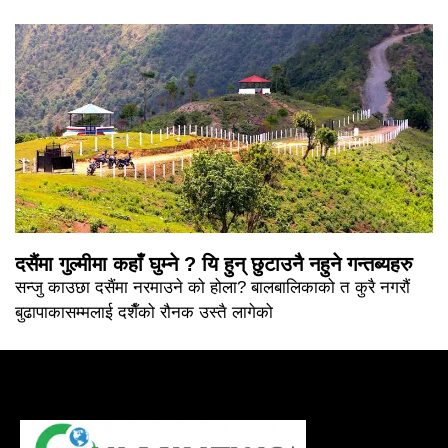
दसैंमा गुल्मीमा कहाँ घुम्ने ? यि हुन् छुटाउनै नहुने गन्तब्यहरु
सन्जु काउछा दसैंमा नरमाउने को होला? बालबालिकाको त कुरै नगरौं
बुढापाकासम्मलाई दशैँको रौनक उस्तै लागेको