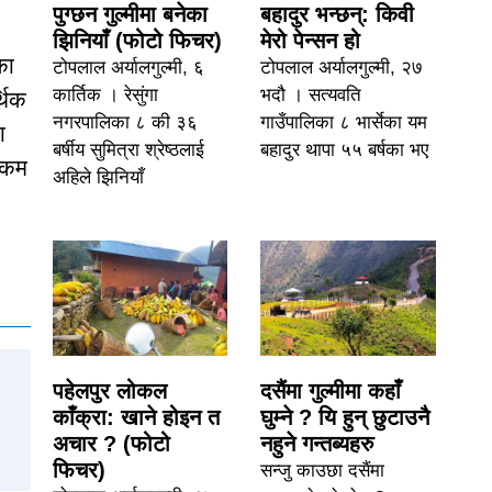
पुग्छन गुल्मीमा बनेका
बहादुर भन्छन्: किवी
झिनियाँ (फोटो फिचर)
मेरो पेन्सन हो
का
टोपलाल अर्यालगुल्मी, ६
टोपलाल अर्यालगुल्मी, २७
कार्तिक । रेसुंगा
भदौ । सत्यवति
थिक
नगरपालिका ८ की ३६
गाउँपालिका ८ भार्सेका यम
ा
बर्षीय सुमित्रा श्रेष्ठलाई
बहादुर थापा ५५ बर्षका भए
ट कम
अहिले झिनियाँ
पहेलपुर लोकल
दसैंमा गुल्मीमा कहाँ
काँक्रा: खाने होइन त
घुम्ने ? यि हुन् छुटाउनै
अचार ? (फोटो
नहुने गन्तब्यहरु
फिचर)
सन्जु काउछा दसैंमा