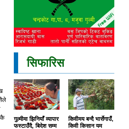
सिफारिस
खि
ैले
र
कै
गुल्मीमा झिनियाँ व्यापार
किवीमय बन्दै भार्सेगाउँ,
फस्टाउँदै, बिदेश सम्म
किवी किसान यम