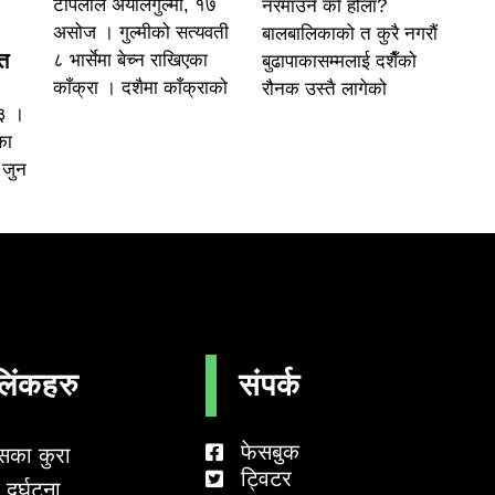
टोपलाल अर्यालगुल्मी, १७
नरमाउने को होला?
असोज । गुल्मीको सत्यवती
बालबालिकाको त कुरै नगरौं
त
८ भार्सेमा बेच्न राखिएका
बुढापाकासम्मलाई दशैँको
काँक्रा । दशैमा काँक्राको
रौनक उस्तै लागेको
०३ ।
का
 जुन
लिंकहरु
संपर्क
फेसबुक
सका कुरा
ट्विटर
दुर्घटना