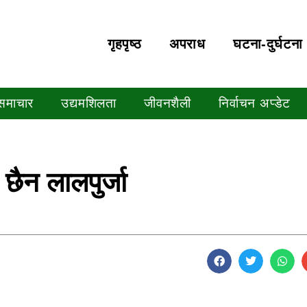
गृहपृष्‍ठ
अपराध
घटना-दुर्घटना
 समाचार
उद्यमशिलता
जीवनशैली
निर्वाचन अप्डेट
 छैन लालपुर्जा