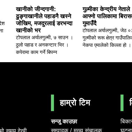
खानीको जीन्दगानी:
गुल्मीका केन्द्रीय नेताले
ढुङ्गाखानीले पहाडनै खस्ने
आफ्नो पालिकामा बिरास
जोखिम, मजदुरलाई डरभन्दा
गुमाउँदै
देश
खानीको भर
टोपलाल अर्यालगुल्मी, जेठ 
ना
टोपलाल अर्यालगुल्मी, ७ साउन ।
गुल्मीको रूरू क्षेत्र गाउँपालि
ठुलो पहाड र अनकन्टार भिर ।
नेकपा एमालेको किल्ला हो ।
कपेरामा काम गर्ने बिपन्न
हाम्रो टिम
सन्जु काउछा
बिका
सम्पादक / मुख्य संचालक
घटना 
लामो समय देखी