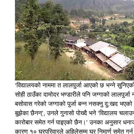
‘विद्यालयको नाममा त लालपुर्जा आएको छ भन्ने सुनिएको 
सोही ठाउँका दामोदर भण्डारीले पनि जग्गाको लालपुर्ज
बसोवास गरेको जग्गाको पुर्जा बन्न नसक्नु दु:खद भए
बुझेका छैनन्’, उनले गुनासो पोख्दै भने ‘विद्यालय चलाउ
कारोबार समेत गर्न पाइएको छैन।’ उनका अनुसार धनार्
कारण १० घरपरिवारले अहिलेसम्म घर निमार्ण समेत गर्