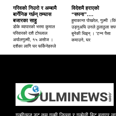
गरिवको निउरो र अम्बामै
विदेशमै हराएको
बार्गेनिङ गर्छन् तम्घास
“सपना”….
बजारका साहु
हुमाकान्त पोखरेल, गुल्मी ।वि
डोके व्यापारको भरमा कुमाल
उड्नुअघि उनले ठुलाठुला सप
परिवारको दशै टोपलाल
बुनेकी थिइन् । ‘टन्न पैसा
अर्यालगुल्मी, १५ असोज ।
कमाउने, घर
दशैका लागि घर फर्किनेहरुले
गुल्मीन्युज डट कम गुल्मी जिल्ला र गुल्मेली बिट बनाएर 