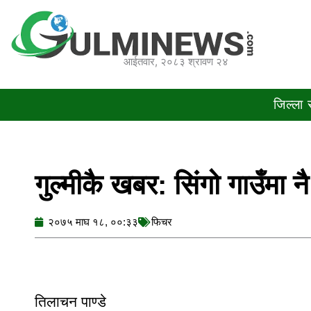
Skip
to
content
आईतवार, २०८३ श्रावण २४
जिल्ला
गुल्मीकै खबर: सिंगो गाउँमा नै
२०७५ माघ १८, ००:३३
फिचर
तिलाचन पाण्डे