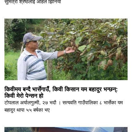
सुमित्रा श्रेष्ठलाई अहिले झिनियाँ
किवीमय बन्दै भार्सेगाउँ, किवी किसान यम बहादुर भन्छन्:
किवी मेरो पेन्सन हो
टोपलाल अर्यालगुल्मी, २७ भदौ । सत्यवति गाउँपालिका ८ भार्सेका यम
बहादुर थापा ५५ बर्षका भए