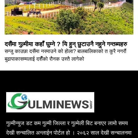
दसैंमा गुल्मीमा कहाँ घुम्ने ? यि हुन् छुटाउनै नहुने गन्तब्यहरु
सन्जु काउछा दसैंमा नरमाउने को होला? बालबालिकाको त कुरै नगरौं
बुढापाकासम्मलाई दशैँको रौनक उस्तै लागेको
गुल्मीन्युज डट कम गुल्मी जिल्ला र गुल्मेली बिट बनाएर लामो समय
देखी सन्चालित अन्लाईन पोर्टल हो । २०६२ साल देखी सन्चालनमा