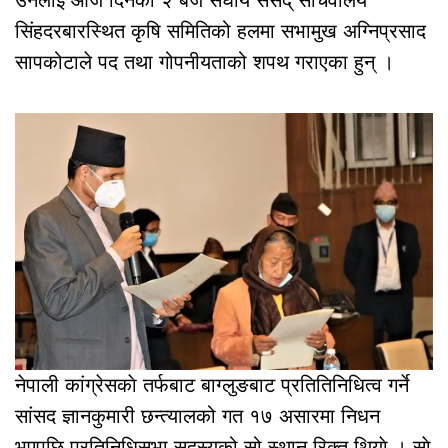
सिंहदरबारस्थित कृषि समितिको हलमा सभामुख अग्निप्रसाद
सापकोटाले पद तथा गोपनीयताको शपथ गराएका हुन् ।
नेपाली कांग्रेसकाे तर्फबाट बाग्लुङबाट प्रतितिनिधित्व गर्ने
सांसद ज्ञानकुमारी छन्त्यालको गत १७ असारमा निधन
भएपछि प्रतिनिधिसभा सदस्यको सो स्थान रिक्त थियाे । साे