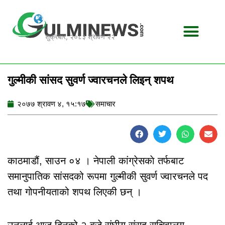
Skip
to
content
शुक्रबार, २०८३ श्रावण २२
गुल्मीकी सांसद सुवर्ण ज्वारचनले लिइन् शपथ
२०७७ श्रावण ४, १५:१७
समाचार
काठमाडौं, साउन ०४ । नेपाली कांग्रेसकाे तर्फबाट
समानुपातिक सांसदको रूपमा गुल्मीकी सुवर्ण ज्वारचनले पद
तथा गोपनीयताको शपथ लिएकी छन् ।
उनलाई आज दिनको २ बजे संघीय संसद् सचिवालय