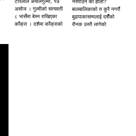
टोपलाल अर्यालगुल्मी, १७
नरमाउने को होला?
असोज । गुल्मीको सत्यवती
बालबालिकाको त कुरै नगरौं
८ भार्सेमा बेच्न राखिएका
बुढापाकासम्मलाई दशैँको
काँक्रा । दशैमा काँक्राको
रौनक उस्तै लागेको