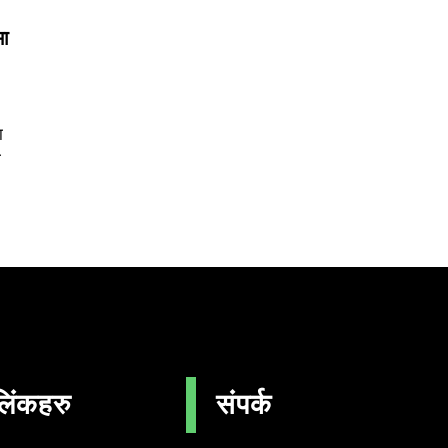
मा
ा
ी
लिंकहरु
संपर्क