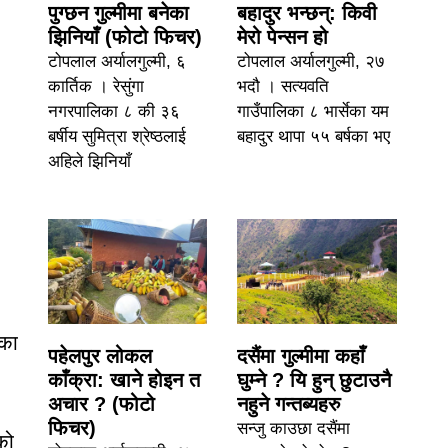
पुग्छन गुल्मीमा बनेका
बहादुर भन्छन्: किवी
झिनियाँ (फोटो फिचर)
मेरो पेन्सन हो
टोपलाल अर्यालगुल्मी, ६
टोपलाल अर्यालगुल्मी, २७
कार्तिक । रेसुंगा
भदौ । सत्यवति
नगरपालिका ८ की ३६
गाउँपालिका ८ भार्सेका यम
बर्षीय सुमित्रा श्रेष्ठलाई
बहादुर थापा ५५ बर्षका भए
अहिले झिनियाँ
चका
पहेलपुर लोकल
दसैंमा गुल्मीमा कहाँ
काँक्रा: खाने होइन त
घुम्ने ? यि हुन् छुटाउनै
अचार ? (फोटो
नहुने गन्तब्यहरु
फिचर)
सन्जु काउछा दसैंमा
को