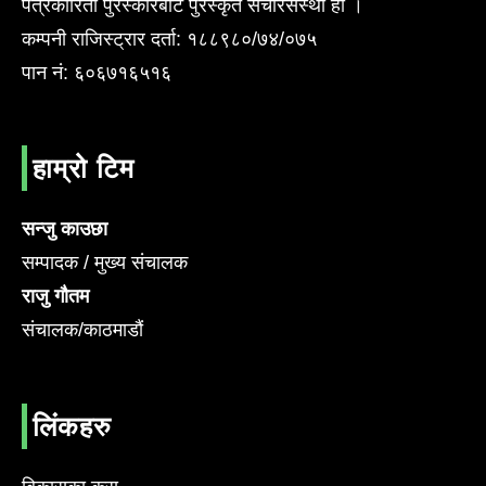
पत्रकारिता पुरस्कारबाट पुरस्कृत संचारसँस्था हो ।
कम्पनी राजिस्ट्रार दर्ता: १८८९८०/७४/०७५
पान नं: ६०६७१६५१६
हाम्रो टिम
सन्जु काउछा
सम्पादक / मुख्य संचालक
राजु गौतम
संचालक/काठमाडौं
लिंकहरु