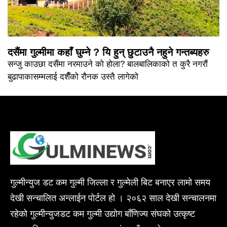
दसैंमा गुल्मीमा कहाँ घुम्ने ? यि हुन् छुटाउनै नहुने गन्तब्यहरु
सन्जु काउछा दसैंमा नरमाउने को होला? बालबालिकाको त कुरै नगरौं
बुढापाकासम्मलाई दशैँको रौनक उस्तै लागेको
गुल्मीन्युज डट कम गुल्मी जिल्ला र गुल्मेली बिट बनाएर लामो समय
देखी सन्चालित अन्लाईन पोर्टल हो । २०६२ साल देखी सन्चालनमा
रहेको गुल्मीन्युजडट कम गुल्मी उद्योग बाँणिज्य संघको उत्कृष्ट