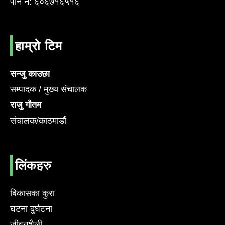
पान नं: ६०६७१६५१६
हाम्रो टिम
सन्जु काउछा
सम्पादक / मुख्य संचालक
राजु गौतम
संचालक/काठमाडौं
लिंकहरु
बिकासका कुरा
घटना दुर्घटना
जीवनशैली