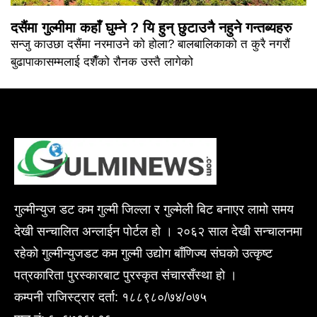
दसैंमा गुल्मीमा कहाँ घुम्ने ? यि हुन् छुटाउनै नहुने गन्तब्यहरु
सन्जु काउछा दसैंमा नरमाउने को होला? बालबालिकाको त कुरै नगरौं
बुढापाकासम्मलाई दशैँको रौनक उस्तै लागेको
गुल्मीन्युज डट कम गुल्मी जिल्ला र गुल्मेली बिट बनाएर लामो समय
देखी सन्चालित अन्लाईन पोर्टल हो । २०६२ साल देखी सन्चालनमा
रहेको गुल्मीन्युजडट कम गुल्मी उद्योग बाँणिज्य संघको उत्कृष्ट
पत्रकारिता पुरस्कारबाट पुरस्कृत संचारसँस्था हो ।
कम्पनी राजिस्ट्रार दर्ता: १८८९८०/७४/०७५