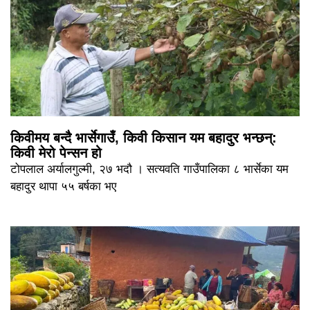
किवीमय बन्दै भार्सेगाउँ, किवी किसान यम बहादुर भन्छन्:
किवी मेरो पेन्सन हो
टोपलाल अर्यालगुल्मी, २७ भदौ । सत्यवति गाउँपालिका ८ भार्सेका यम
बहादुर थापा ५५ बर्षका भए