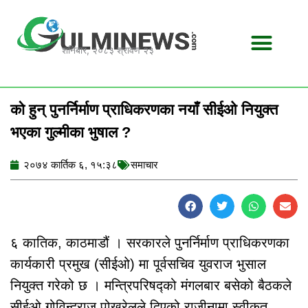
Skip
to
content
शनिबार, २०८३ श्रावण २३
को हुन् पुनर्निर्माण प्राधिकरणका नयाँ सीईओ नियुक्त
भएका गुल्मीका भुषाल ?
२०७४ कार्तिक ६, १५:३८
समाचार
६ कातिक, काठमाडौं । सरकारले पुनर्निर्माण प्राधिकरणका
कार्यकारी प्रमुख (सीईओ) मा पूर्वसचिव युवराज भुसाल
नियुक्त गरेको छ । मन्त्रिपरिषद्को मंगलबार बसेको बैठकले
सीईओ गोविन्दराज पोखरेलले दिएको राजीनामा स्वीकृत