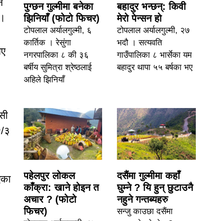
ै
पुग्छन गुल्मीमा बनेका
बहादुर भन्छन्: किवी
 ।
झिनियाँ (फोटो फिचर)
मेरो पेन्सन हो
टोपलाल अर्यालगुल्मी, ६
टोपलाल अर्यालगुल्मी, २७
कार्तिक । रेसुंगा
भदौ । सत्यवति
िए
नगरपालिका ८ की ३६
गाउँपालिका ८ भार्सेका यम
।
बर्षीय सुमित्रा श्रेष्ठलाई
बहादुर थापा ५५ बर्षका भए
अहिले झिनियाँ
सी
२/३
पहेलपुर लोकल
दसैंमा गुल्मीमा कहाँ
एका
काँक्रा: खाने होइन त
घुम्ने ? यि हुन् छुटाउनै
अचार ? (फोटो
नहुने गन्तब्यहरु
फिचर)
सन्जु काउछा दसैंमा