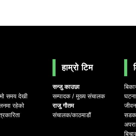
हाम्रो टिम
सन्जु काउछा
बिका
सम्पादक / मुख्य संचालक
घटना 
लामो समय देखी
राजु गौतम
जीवन
लनमा रहेको
संचालक/काठमाडौं
सडक
पत्रकारिता
अपर
बिचा