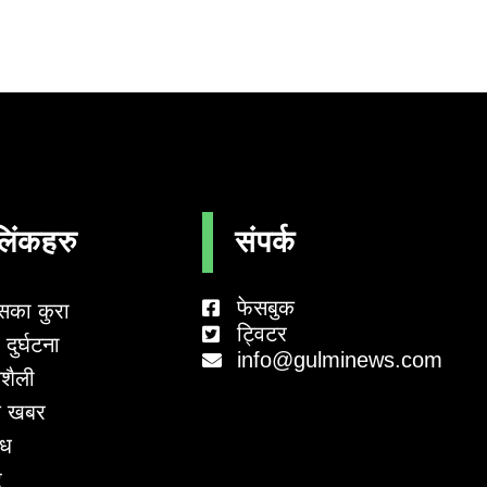
लिंकहरु
संपर्क
फेसबुक
सका कुरा
ट्विटर
दुर्घटना
info@gulminews.com
शैली
 खबर
ाध
र