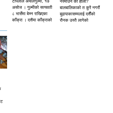
टोपलाल अर्यालगुल्मी, १७
नरमाउने को होला?
असोज । गुल्मीको सत्यवती
बालबालिकाको त कुरै नगरौं
८ भार्सेमा बेच्न राखिएका
बुढापाकासम्मलाई दशैँको
काँक्रा । दशैमा काँक्राको
रौनक उस्तै लागेको
क
ीट