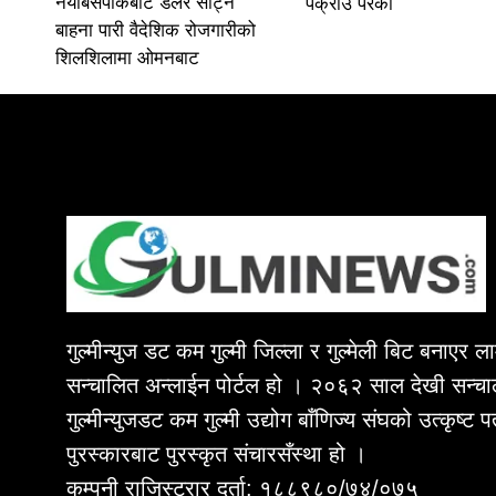
नयाँबसपार्कबाट डलर साट्ने
पक्राउ परेका
बाहना पारी वैदेशिक रोजगारीको
शिलशिलामा ओमनबाट
गुल्मीन्युज डट कम गुल्मी जिल्ला र गुल्मेली बिट बनाएर 
सन्चालित अन्लाईन पोर्टल हो । २०६२ साल देखी सन्चा
गुल्मीन्युजडट कम गुल्मी उद्योग बाँणिज्य संघको उत्कृष्ट 
पुरस्कारबाट पुरस्कृत संचारसँस्था हो ।
कम्पनी राजिस्ट्रार दर्ता: १८८९८०/७४/०७५