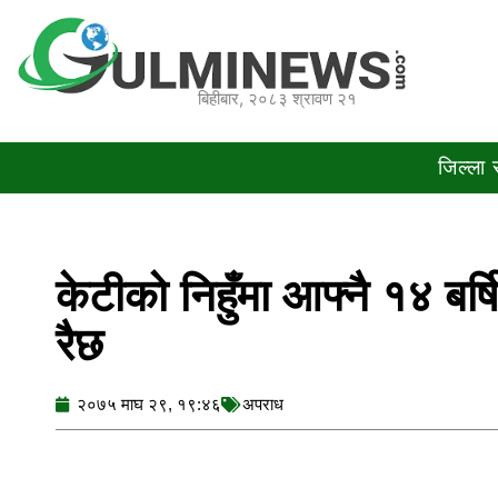
Skip
to
content
बिहीबार, २०८३ श्रावण २१
जिल्ला
केटीको निहुँमा आफ्नै १४ बर
रैछ
२०७५ माघ २९, १९:४६
अपराध