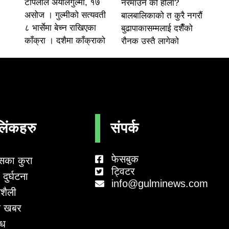
टोपलाल अर्यालगुल्मी, १७
नरमाउने को होला?
असोज । गुल्मीको सत्यवती
बालबालिकाको त कुरै नगरौं
८ भार्सेमा बेच्न राखिएका
बुढापाकासम्मलाई दशैँको
काँक्रा । दशैमा काँक्राको
रौनक उस्तै लागेको
लिंकहरु
संपर्क
फेसबुक
सका कुरा
ट्विटर
दुर्घटना
info@gulminews.com
शैली
 खबर
ाध