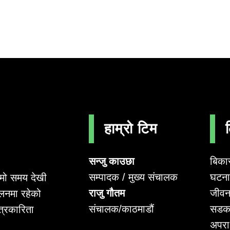
हाम्रो टिम
सन्जु काउछा
बिका
सम्पादक / मुख्य संचालक
घटना 
लामो समय देखी
राजु गौतम
जीवन
लनमा रहेको
संचालक/काठमाडौं
सडक
पत्रकारिता
अपर