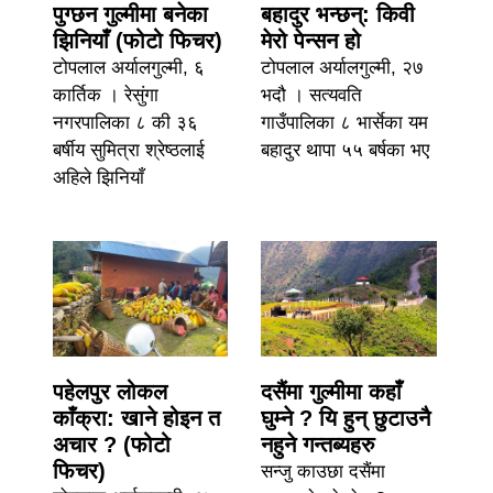
पुग्छन गुल्मीमा बनेका
बहादुर भन्छन्: किवी
झिनियाँ (फोटो फिचर)
मेरो पेन्सन हो
टोपलाल अर्यालगुल्मी, ६
टोपलाल अर्यालगुल्मी, २७
कार्तिक । रेसुंगा
भदौ । सत्यवति
नगरपालिका ८ की ३६
गाउँपालिका ८ भार्सेका यम
बर्षीय सुमित्रा श्रेष्ठलाई
बहादुर थापा ५५ बर्षका भए
अहिले झिनियाँ
पहेलपुर लोकल
दसैंमा गुल्मीमा कहाँ
काँक्रा: खाने होइन त
घुम्ने ? यि हुन् छुटाउनै
अचार ? (फोटो
नहुने गन्तब्यहरु
फिचर)
सन्जु काउछा दसैंमा